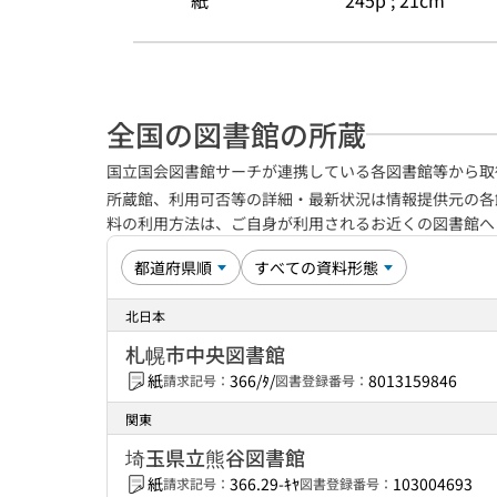
紙
245p ; 21cm
全国の図書館の所蔵
国立国会図書館サーチが連携している各図書館等から取
所蔵館、利用可否等の詳細・最新状況は情報提供元の各
料の利用方法は、ご自身が利用されるお近くの図書館
北日本
札幌市中央図書館
紙
366/ﾀ/
8013159846
請求記号：
図書登録番号：
関東
埼玉県立熊谷図書館
紙
366.29-ｷﾔ
103004693
請求記号：
図書登録番号：