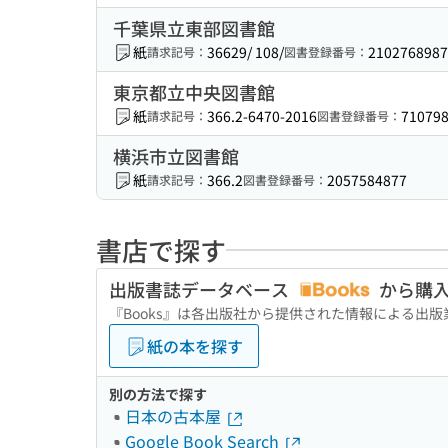
千葉県立東部図書館
紙
36629/ 108/
2102768987
請求記号：
図書登録番号：
東京都立中央図書館
紙
366.2-6470-2016
71079
請求記号：
図書登録番号：
横浜市立図書館
紙
366.2
2057584877
請求記号：
図書登録番号：
書店で探す
出版書誌データベース
から購
『Books』は各出版社から提供された情報による出
紙の本を探す
別の方法で探す
日本の古本屋
Google Book Search