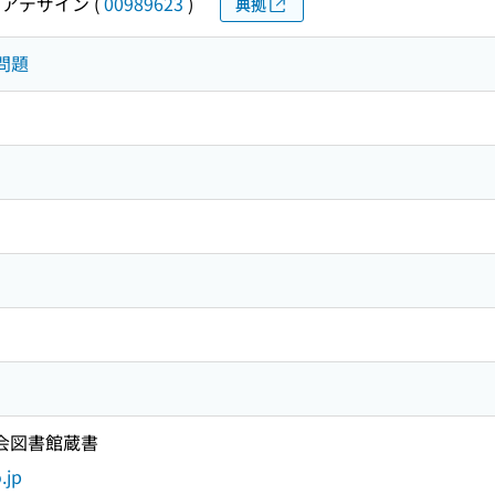
アデザイン
(
00989623
)
典拠
働問題
国会図書館蔵書
.jp