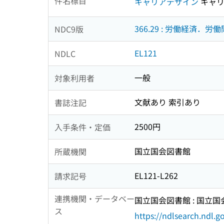
件名標目
キャリアデザイン
キャリ
366.29 : 労働経済．労
NDC9版
EL121
NDLC
一般
対象利用者
文献あり 索引あり
書誌注記
2500円
入手条件・定価
国立国会図書館
所蔵機関
EL121-L262
請求記号
連携機関・データベー
国立国会図書館 : 国立
ス
https://ndlsearch.ndl.go