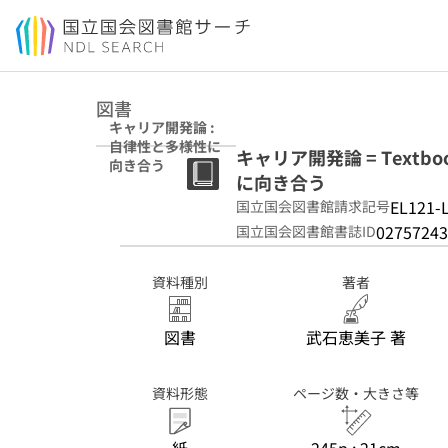
本文へ移動
図書
キャリア開発論 :
自律性と多様性に
キャリア開発論 = Textbook
向き合う
に向き合う
EL121-
国立国会図書館請求記号
02757243
国立国会図書館書誌ID
資料種別
著者
図書
武石恵美子 著
資料形態
ページ数・大きさ等