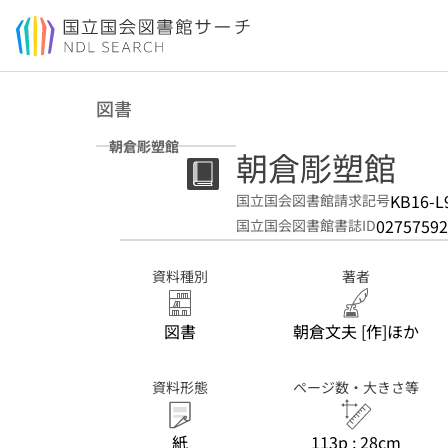
本文へ移動
図書
朝倉彫塑館
朝倉彫塑館
KB16-L
国立国会図書館請求記号
02757592
国立国会図書館書誌ID
資料種別
著者
図書
朝倉文夫 [作]ほか
資料形態
ページ数・大きさ等
紙
113p ; 28cm