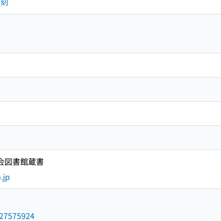
彫刻
国会図書館蔵書
.jp
/027575924