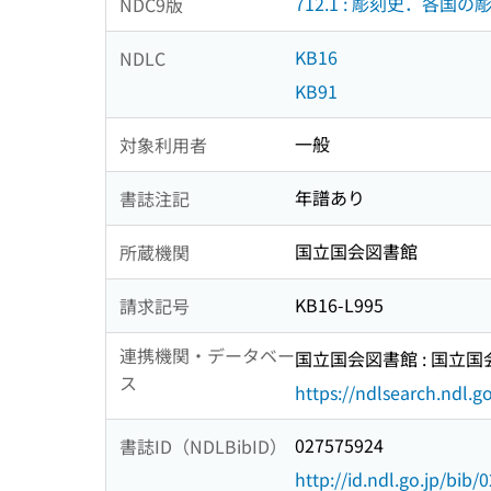
712.1 : 彫刻史．各国の
NDC9版
KB16
NDLC
KB91
一般
対象利用者
年譜あり
書誌注記
国立国会図書館
所蔵機関
KB16-L995
請求記号
連携機関・データベー
国立国会図書館 : 国立
ス
https://ndlsearch.ndl.go
027575924
書誌ID（NDLBibID）
http://id.ndl.go.jp/bib