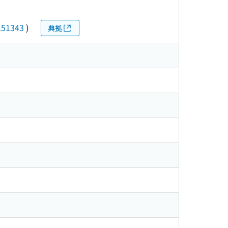
151343
)
典拠