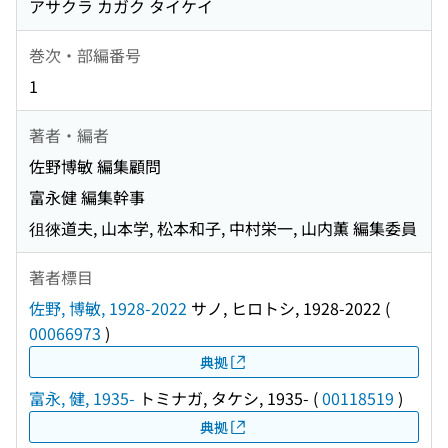
アサクラ カガク タイケイ
巻次・部編番号
1
著者・編者
佐野博敏 編集顧問
富永健 編集幹事
徂徠道夫, 山本学, 松本和子, 中村栄一, 山内薫 編集委員
著者標目
佐野, 博敏, 1928-2022
サノ, ヒロトシ, 1928-2022
(
00066973
)
典拠
富永, 健, 1935-
トミナガ, タケシ, 1935-
(
00118519
)
典拠