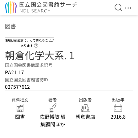
検索を開
メニ
本文へ移動
図書
表紙は所蔵館によって異なることが
ヘルプページへのリンク
あります
朝倉化学大系. 1
国立国会図書館請求記号
PA21-L7
国立国会図書館書誌ID
027577612
資料種別
著者
出版者
出版年
図書
佐野博敏 編
朝倉書店
2016.8
集顧問ほか