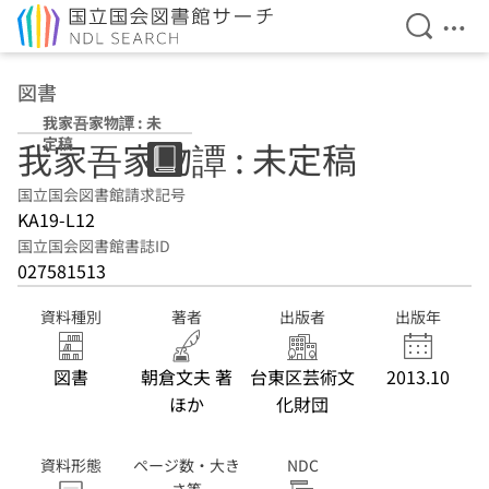
検索を開
メニ
本文へ移動
図書
我家吾家物譚 : 未
定稿
我家吾家物譚 : 未定稿
国立国会図書館請求記号
KA19-L12
国立国会図書館書誌ID
027581513
資料種別
著者
出版者
出版年
図書
朝倉文夫 著
台東区芸術文
2013.10
ほか
化財団
資料形態
ページ数・大き
NDC