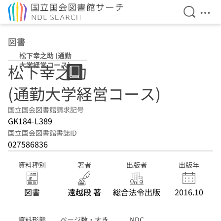
検索を開
メニ
本文へ移動
図書
松下幸之助 (通勤
大学経営コース)
松下幸之助
(通勤大学経営コース)
国立国会図書館請求記号
GK184-L389
国立国会図書館書誌ID
027586836
資料種別
著者
出版者
出版年
図書
遠越段 著
総合法令出版
2016.10
資料形態
ページ数・大き
NDC