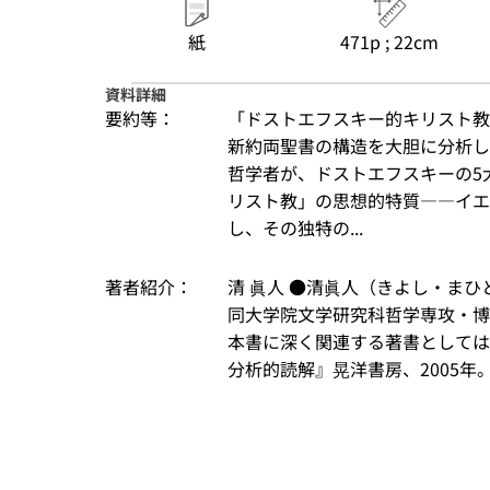
紙
471p ; 22cm
資料詳細
要約等：
「ドストエフスキー的キリスト教
新約両聖書の構造を大胆に分析し
哲学者が、ドストエフスキーの5
リスト教」の思想的特質――イエ
し、その独特の...
著者紹介：
清 眞人 ●清眞人（きよし・まひ
同大学院文学研究科哲学専攻・博
本書に深く関連する著書としては
分析的読解』晃洋書房、2005年