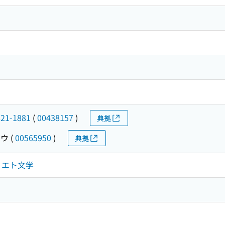
821-1881
(
00438157
)
典拠
ョウ
(
00565950
)
典拠
ヴィエト文学