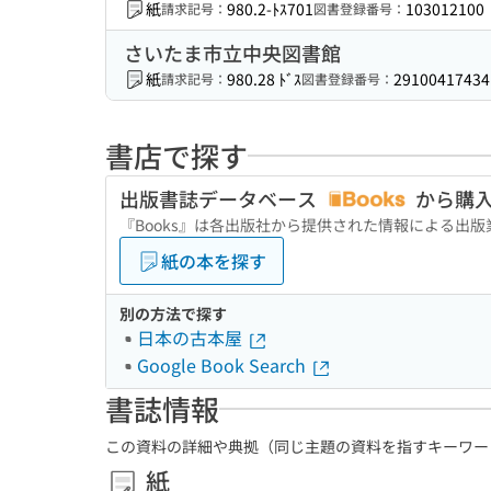
紙
980.2-ﾄｽ701
103012100
請求記号：
図書登録番号：
さいたま市立中央図書館
紙
980.28 ﾄﾞｽ
29100417434
請求記号：
図書登録番号：
書店で探す
出版書誌データベース
から購
『Books』は各出版社から提供された情報による出
紙の本を探す
別の方法で探す
日本の古本屋
Google Book Search
書誌情報
この資料の詳細や典拠（同じ主題の資料を指すキーワー
紙