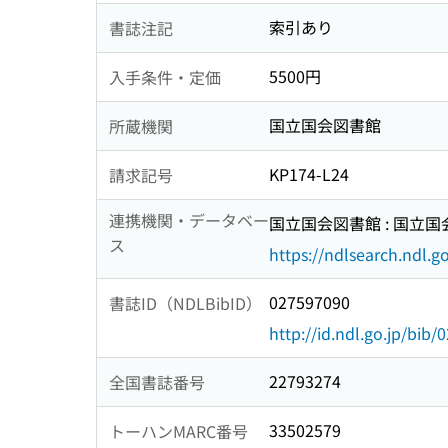
索引あり
書誌注記
5500円
入手条件・定価
国立国会図書館
所蔵機関
KP174-L24
請求記号
連携機関・データベー
国立国会図書館 : 国立
ス
https://ndlsearch.ndl.go
027597090
書誌ID（NDLBibID）
http://id.ndl.go.jp/bib
22793274
全国書誌番号
33502579
トーハンMARC番号