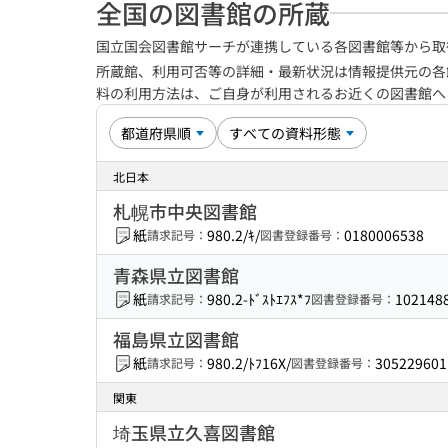
全国の図書館の所蔵
国立国会図書館サーチが連携している各図書館等から取
所蔵館、利用可否等の詳細・最新状況は情報提供元の各
料の利用方法は、ご自身が利用されるお近くの図書館
北日本
札幌市中央図書館
紙
980.2/ｷ/
0180006538
請求記号：
図書登録番号：
青森県立図書館
紙
980.2-ﾄﾞｽﾄｴﾌｽ*ﾌ
102148
請求記号：
図書登録番号：
福島県立図書館
紙
980.2/ﾄﾌ16X/
305229601
請求記号：
図書登録番号：
関東
埼玉県立久喜図書館