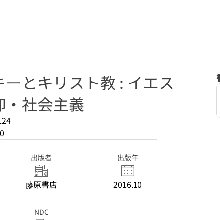
ーとキリスト教 : イエス
仰・社会主義
L24
0
出版者
出版年
藤原書店
2016.10
NDC