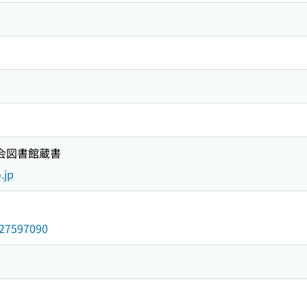
国会図書館蔵書
.jp
/027597090