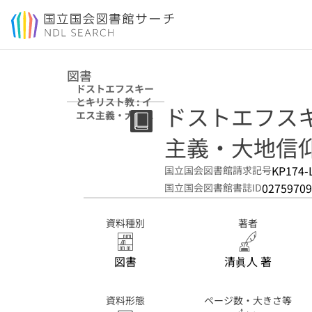
本文へ移動
図書
ドストエフスキー
とキリスト教 : イ
ドストエフスキ
エス主義・大地信
仰・社会主義
主義・大地信
KP174-
国立国会図書館請求記号
02759709
国立国会図書館書誌ID
資料種別
著者
図書
清眞人 著
資料形態
ページ数・大きさ等