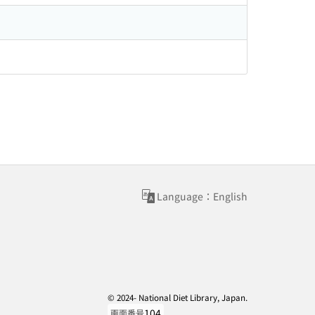
Language：English
© 2024- National Diet Library, Japan.
104
画面番号