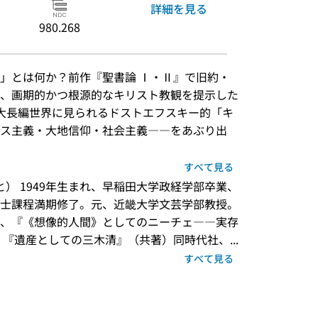
詳細を見る
980.268
」とは何か？前作『聖書論 Ⅰ・Ⅱ』で旧約・
、画期的かつ根源的なキリスト教観を提示した
大長編世界に見られるドストエフスキー的「キ
ス主義・大地信仰・社会主義――をあぶり出
すべて見る
と） 1949年生まれ、早稲田大学政経学部卒業、
士課程満期修了。元、近畿大学文芸学部教授。 
、『《想像的人間》としてのニーチェ――実存
。『遺産としての三木清』（共著）同時代社、...
すべて見る