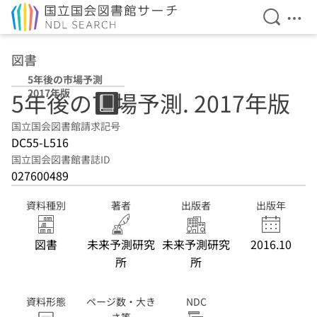
検索を開
メニ
本文へ移動
図書
5年後の市場予測
2017年版
5年後の市場予測. 2017年版
国立国会図書館請求記号
DC55-L516
国立国会図書館書誌ID
027600489
資料種別
著者
出版者
出版年
図書
未来予測研究
未来予測研究
2016.10
所
所
資料形態
ページ数・大き
NDC