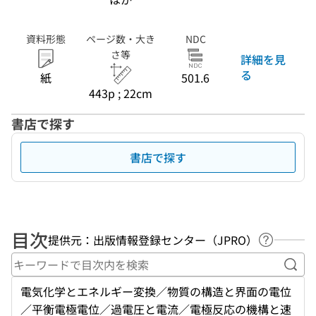
資料形態
ページ数・大き
NDC
さ等
詳細を見
る
紙
501.6
443p ; 22cm
書店で探す
書店で探す
目次
提供元：出版情報登録センター（JPRO）
ヘルプペ
キー
電気化学とエネルギー変換／物質の構造と界面の電位
／平衡電極電位／過電圧と電流／電極反応の機構と速