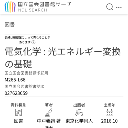
検索を開
メニ
本文へ移動
図書
表紙は所蔵館によって異なることが
ヘルプページへのリンク
あります
電気化学 : 光エネルギー変換
の基礎
国立国会図書館請求記号
M265-L66
国立国会図書館書誌ID
027623059
資料種別
著者
出版者
出版年
図書
中戸義禮 著
東京化学同人
2016.10
ほか