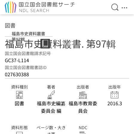
検索を開
メニ
本文へ移動
図書
福島市史資料叢書
第97輯
福島市史資料叢書. 第97輯
国立国会図書館請求記号
GC37-L114
国立国会図書館書誌ID
027630388
資料種別
著者
出版者
出版年
図書
福島市史編纂
福島市教育委
2016.3
委員会 編
員会
資料形態
ページ数・大き
NDC