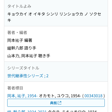
タイトルよみ
キョウカイ オ イキタ シンリ リンショウカ ノ ソクセ
キ
著者・編者
岡本祐子 編著
鑪幹八郎 語り手
山本力, 岡本祐子 聴き手
シリーズタイトル
世代継承性シリーズ ; 2
著者標目
岡本, 祐子, 1954-
オカモト, ユウコ, 1954-
(
00343018
)
典拠
鑪, 幹八郎, 1934-2021
タタラ, ミキハチロウ, 1934-