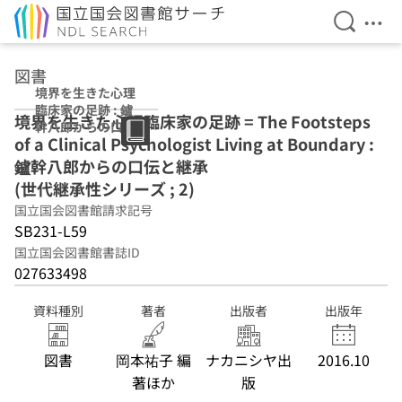
検索を開
メニ
本文へ移動
図書
境界を生きた心理
臨床家の足跡 : 鑪
境界を生きた心理臨床家の足跡 = The Footsteps
幹八郎からの口伝
of a Clinical Psychologist Living at Boundary :
と継承 (世代継承
性シリーズ ; 2)
鑪幹八郎からの口伝と継承
(世代継承性シリーズ ; 2)
国立国会図書館請求記号
SB231-L59
国立国会図書館書誌ID
027633498
資料種別
著者
出版者
出版年
図書
岡本祐子 編
ナカニシヤ出
2016.10
著ほか
版