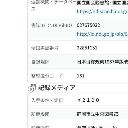
連携機関・データベー
国立国会図書館 : 国立
ス
https://ndlsearch.ndl.go
027675022
書誌ID（NDLBibID）
http://id.ndl.go.jp/bib
22851131
全国書誌番号
日本目録規則1987年版
目録規則
161
整理区分コード
記録メディア
￥２１００
入手条件・定価
静岡市立中央図書館
所蔵機関
配架場所 : 長／一般
所蔵注記