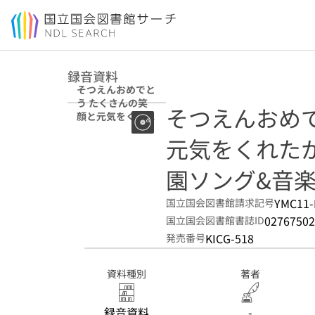
本文へ移動
録音資料
そつえんおめでと
う たくさんの笑
そつえんおめ
顔と元気をくれた
から、心をこめて
元気をくれた
おくる卒園ソング
&音楽集
園ソング&音
YMC11-
国立国会図書館請求記号
02767502
国立国会図書館書誌ID
KICG-518
発売番号
資料種別
著者
録音資料
-