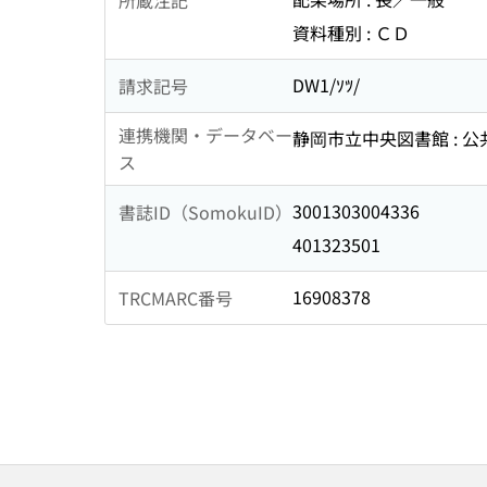
資料種別 : ＣＤ
DW1/ｿﾂ/
請求記号
連携機関・データベー
静岡市立中央図書館 : 
ス
3001303004336
書誌ID（SomokuID）
401323501
16908378
TRCMARC番号