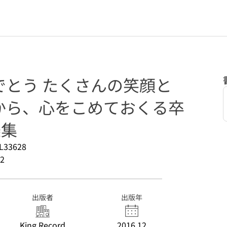
でとう たくさんの笑顔と
から、心をこめておくる卒
楽集
L33628
2
出版者
出版年
King Record
2016.12