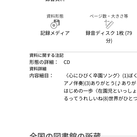
資料形態
ページ数・大きさ等
記録メディア
録音ディスク 1枚 (79
分)
資料に関する注記
形態の詳細：
CD
資料詳細
内容細目：
〈心にひびく卒園ソング〉(1)ぼく
アノ伴奏)(3)ありがとう(♪ありが
はじめの一歩〈在園児といっしょに〉
るってうれしいね(8)世界がひとつ
全国の図書館の所蔵