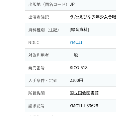
JP
出版地（国名コード）
うた:えびな少年少女合唱団
出演者注記
[録音資料]
資料種別（注記）
YMC11
NDLC
一般
対象利用者
KICG-518
発売番号
2100円
入手条件・定価
国立国会図書館
所蔵機関
YMC11-L33628
請求記号