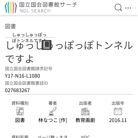
検索を開
メニ
本文へ移動
図書
しゅっしゅっぽっ
ぽトンネルですよ
しゅっしゅっぽっぽトンネル
ですよ
国立国会図書館請求記号
Y17-N16-L1080
国立国会図書館書誌ID
027683267
資料種別
著者
出版者
出版年
図書
林なつこ [作]
教育画劇
2016.11
資料形態
ページ数・大き
NDC