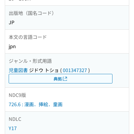
出版地（国名コード）
JP
本文の言語コード
jpn
ジャンル・形式用語
児童図書
ジドウ トショ
(
001347327
)
典拠
NDC9版
726.6 : 漫画．挿絵．童画
NDLC
Y17