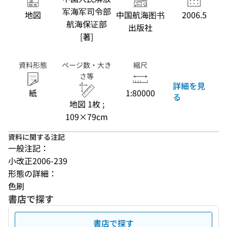
军海军司令部
地図
中国航海图书
2006.5
航海保证部
出版社
[著]
資料形態
ページ数・大き
縮尺
さ等
詳細を見
紙
1:80000
る
地図 1枚 ;
109×79cm
資料に関する注記
一般注記：
小改正2006-239
形態の詳細：
色刷
書店で探す
書店で探す