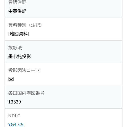
言語注記
中英併記
資料種別（注記）
[地図資料]
投影法
墨卡托投影
投影図法コード
bd
各国国内海図番号
13339
NDLC
YG4-C9