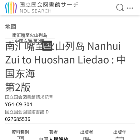
検索を開
メニ
本文へ移動
地図
南汇嘴至火山列岛
: 中国东海 第2版
南汇嘴至火山列岛 Nanhui
Zui to Huoshan Liedao : 中
国东海
第2版
国立国会図書館請求記号
YG4-C9-304
国立国会図書館書誌ID
027685536
資料種別
著者
出版者
出版年
中国人民解放