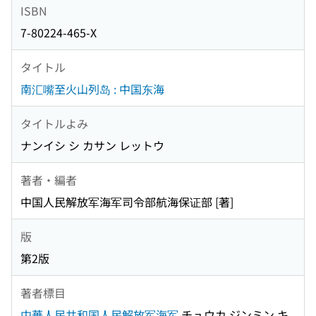
ISBN
7-80224-465-X
タイトル
南汇嘴至火山列岛 : 中国东海
タイトルよみ
ナンイシ シ カサン レットウ
著者・編者
中国人民解放军海军司令部航海保证部 [著]
版
第2版
著者標目
中華人民共和国人民解放军海军
チュウカ ジンミン キ