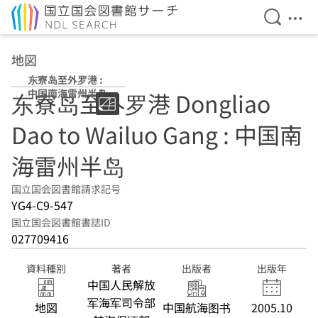
検索を開
メニ
本文へ移動
地図
东寮岛至外罗港 :
中国南海雷州半岛
东寮岛至外罗港 Dongliao
Dao to Wailuo Gang : 中国南
海雷州半岛
国立国会図書館請求記号
YG4-C9-547
国立国会図書館書誌ID
027709416
資料種別
著者
出版者
出版年
中国人民解放
军海军司令部
地図
中国航海图书
2005.10