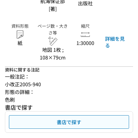
航海保证部
出版社
[著]
資料形態
ページ数・大き
縮尺
さ等
詳細を見
紙
1:30000
る
地図 1枚 ;
108×79cm
資料に関する注記
一般注記：
小改正2005-940
形態の詳細：
色刷
書店で探す
書店で探す