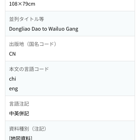
108×79cm
並列タイトル等
Dongliao Dao to Wailuo Gang
出版地（国名コード）
CN
本文の言語コード
chi
eng
言語注記
中英併記
資料種別（注記）
[地図資料]