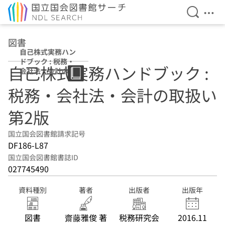
検索を開
メニ
本文へ移動
図書
自己株式実務ハン
ドブック : 税務・
自己株式実務ハンドブック :
会社法・会計の取
扱い 第2版
税務・会社法・会計の取扱い
第2版
国立国会図書館請求記号
DF186-L87
国立国会図書館書誌ID
027745490
資料種別
著者
出版者
出版年
図書
齋藤雅俊 著
税務研究会
2016.11