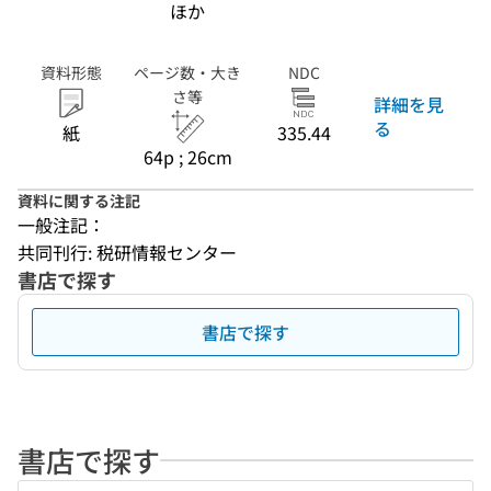
ほか
資料形態
ページ数・大き
NDC
さ等
詳細を見
る
紙
335.44
64p ; 26cm
資料に関する注記
一般注記：
共同刊行: 税研情報センター
書店で探す
書店で探す
書店で探す