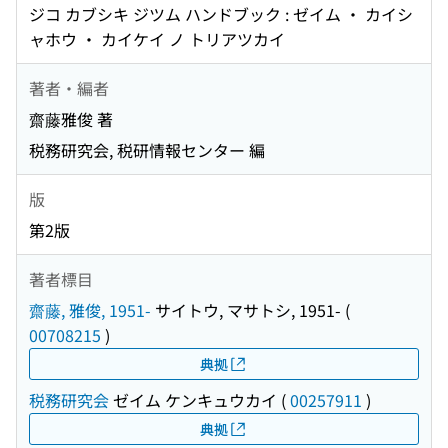
ジコ カブシキ ジツム ハンドブック : ゼイム ・ カイシ
ャホウ ・ カイケイ ノ トリアツカイ
著者・編者
齋藤雅俊 著
税務研究会, 税研情報センター 編
版
第2版
著者標目
齋藤, 雅俊, 1951-
サイトウ, マサトシ, 1951-
(
00708215
)
典拠
税務研究会
ゼイム ケンキュウカイ
(
00257911
)
典拠