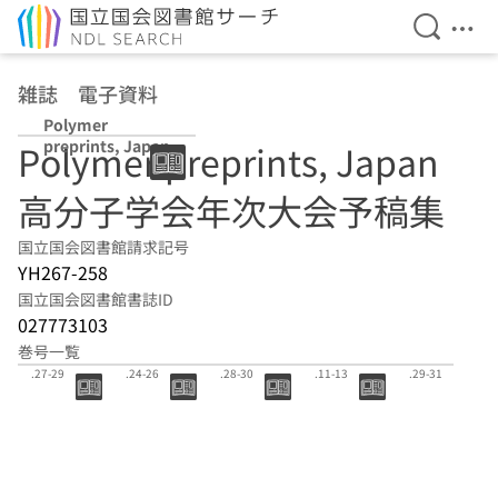
検索を開
メニ
本文へ移動
雑誌 電子資料
Polymer
preprints, Japan
Polymer preprints, Japan
高分子学会年次大会予稿集
国立国会図書館請求記号
YH267-258
国立国会図書館書誌ID
027773103
巻号一覧
64(1):2015.5
63(2):2014.9
63(1):2014.5
62(2):2013.9
62(1):2013.5
.27-29
.24-26
.28-30
.11-13
.29-31