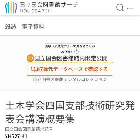
検索を開
メニ
本文へ移動
雑誌 電子資料
表紙は所蔵館によって異なることが
ヘルプページへのリンク
あります
国立国会図書館館内限定公開
収録元データベースで確認する
国立国会図書館デジタルコレクション
土木学会四国支部技術研究発
表会講演概要集
国立国会図書館請求記号
YH527-41