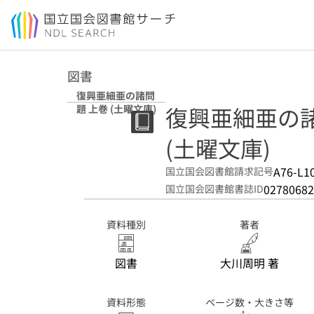
本文へ移動
図書
復興亜細亜の諸問
復興亜細亜の諸
題 上巻 (土曜文庫)
(土曜文庫)
A76-L1
国立国会図書館請求記号
02780682
国立国会図書館書誌ID
資料種別
著者
図書
大川周明 著
資料形態
ページ数・大きさ等