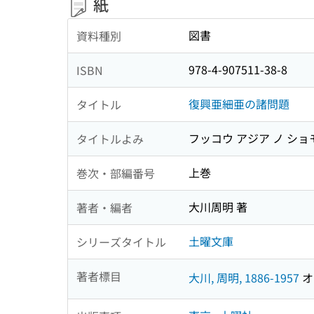
紙
図書
資料種別
978-4-907511-38-8
ISBN
復興亜細亜の諸問題
タイトル
フッコウ アジア ノ シ
タイトルよみ
上巻
巻次・部編番号
大川周明 著
著者・編者
土曜文庫
シリーズタイトル
著者標目
大川, 周明, 1886-1957
オ