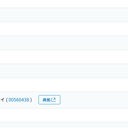
ダイ
(
00560438
)
典拠