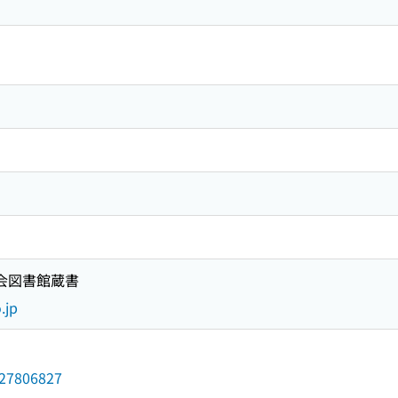
国会図書館蔵書
.jp
/027806827