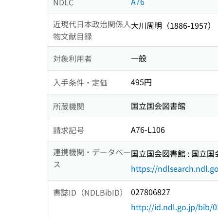
A76
NDLC
近現代日本政治関係人
大川周明（1886-1957）
物文献目録
一般
対象利用者
495円
入手条件・定価
国立国会図書館
所蔵機関
A76-L106
請求記号
連携機関・データベー
国立国会図書館 : 国立
ス
https://ndlsearch.ndl.go
027806827
書誌ID（NDLBibID）
http://id.ndl.go.jp/bib