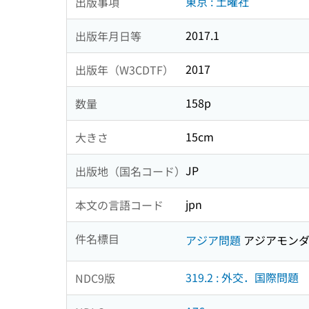
東京 : 土曜社
出版事項
2017.1
出版年月日等
2017
出版年（W3CDTF）
158p
数量
15cm
大きさ
JP
出版地（国名コード）
jpn
本文の言語コード
件名標目
アジア問題
アジアモン
319.2 : 外交．国際問題
NDC9版