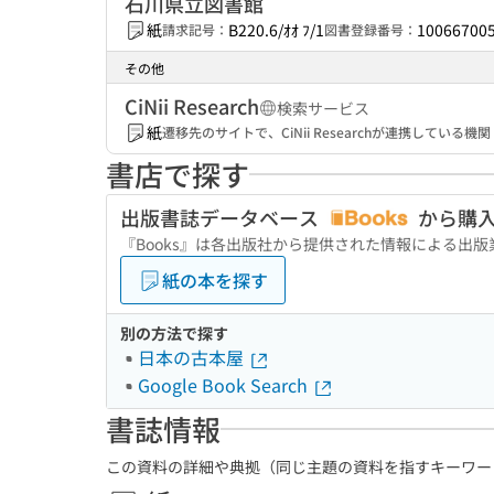
石川県立図書館
紙
B220.6/ｵｵ ﾌ/1
10066700
請求記号：
図書登録番号：
その他
CiNii Research
検索サービス
紙
遷移先のサイトで、CiNii Researchが連携してい
書店で探す
出版書誌データベース
から購
『Books』は各出版社から提供された情報による出
紙の本を探す
別の方法で探す
日本の古本屋
Google Book Search
書誌情報
この資料の詳細や典拠（同じ主題の資料を指すキーワー