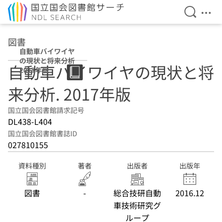
検索を開
メニ
本文へ移動
図書
自動車バイワイヤ
の現状と将来分析
自動車バイワイヤの現状と将
2017年版
来分析. 2017年版
国立国会図書館請求記号
DL438-L404
国立国会図書館書誌ID
027810155
資料種別
著者
出版者
出版年
図書
-
総合技研自動
2016.12
車技術研究グ
ループ