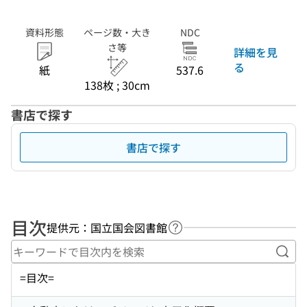
資料形態
ページ数・大き
NDC
さ等
詳細を見
る
紙
537.6
138枚 ; 30cm
書店で探す
書店で探す
目次
提供元：国立国会図書館
ヘルプページへのリンク
キー
=目次=