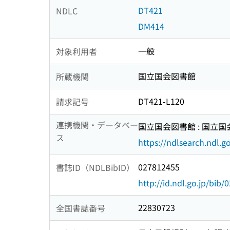
DT421
NDLC
DM414
一般
対象利用者
国立国会図書館
所蔵機関
DT421-L120
請求記号
連携機関・データベー
国立国会図書館 : 国立
ス
https://ndlsearch.ndl.go
027812455
書誌ID（NDLBibID）
http://id.ndl.go.jp/bib
22830723
全国書誌番号