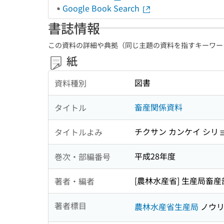
Google Book Search
書誌情報
この資料の詳細や典拠（同じ主題の資料を指すキーワー
紙
図書
資料種別
畜産関係資料
タイトル
チクサン カンケイ シリ
タイトルよみ
平成28年度
巻次・部編番号
[農林水産省] 生産局畜産部
著者・編者
著者標目
農林水産省生産局
ノウリ