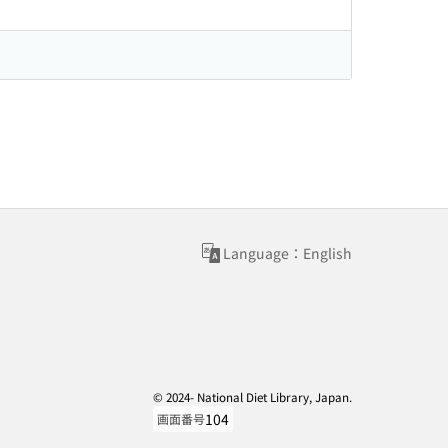
Language：English
© 2024- National Diet Library, Japan.
104
画面番号