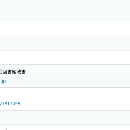
国会図書館蔵書
.jp
/027812455