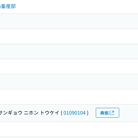
局畜産部
サンギョウ ニホン トウケイ
(
01090104
)
典拠