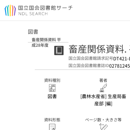
本文へ移動
図書
畜産関係資料 平
畜産関係資料.
成28年度
DT421-
国立国会図書館請求記号
02781245
国立国会図書館書誌ID
資料種別
著者
図書
[農林水産省] 生産局畜
産部 [編]
資料形態
ページ数・大きさ等