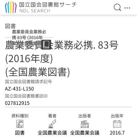
検索を開
メニ
本文へ移動
図書
農業委員会業務必
携 83号 (2016年
農業委員会業務必携. 83号
度) (全国農業図
書)
(2016年度)
(全国農業図書)
国立国会図書館請求記号
AZ-431-L150
国立国会図書館書誌ID
027812915
資料種別
著者
出版者
出版年
図書
全国農業会議
全国農業会議
2016.7