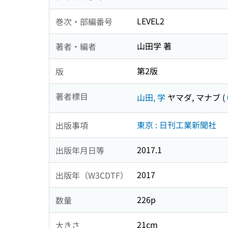
LEVEL2
巻次・部編番号
山田学 著
著者・編者
第2版
版
著者標目
山田, 学
ヤマダ, マナブ
(
東京 : 日刊工業新聞社
出版事項
2017.1
出版年月日等
2017
出版年（W3CDTF）
226p
数量
21cm
大きさ