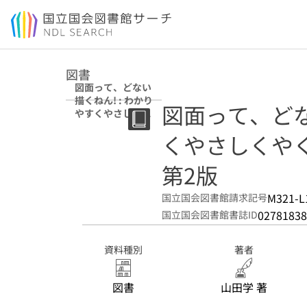
本文へ移動
図書
図面って、どない
描くねん! : わかり
図面って、どな
やすくやさしくや
くにたつ LEVEL2
くやさしくやくに
第2版
第2版
M321-L
国立国会図書館請求記号
02781838
国立国会図書館書誌ID
資料種別
著者
図書
山田学 著