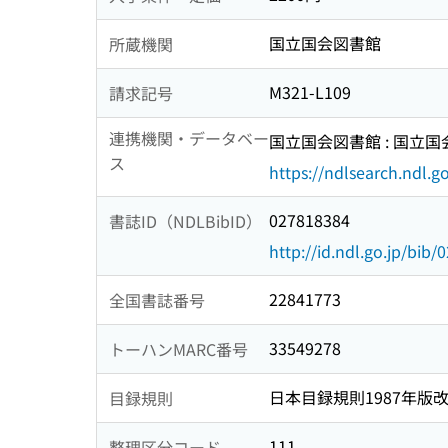
国立国会図書館
所蔵機関
M321-L109
請求記号
連携機関・データベー
国立国会図書館 : 国立
ス
https://ndlsearch.ndl.go
027818384
書誌ID（NDLBibID）
http://id.ndl.go.jp/bib
22841773
全国書誌番号
33549278
トーハンMARC番号
日本目録規則1987年版
目録規則
111
整理区分コード