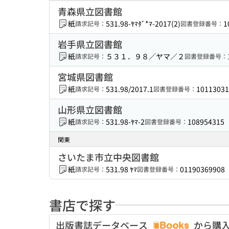
青森県立図書館
紙
531.98-ﾔﾏﾀﾞ*ﾏ-2017(2)
1
請求記号：
図書登録番号：
岩手県立図書館
紙
５３１．９８／ヤマ／２
請求記号：
図書登録番号：
宮城県図書館
紙
531.98/2017.1
10113031
請求記号：
図書登録番号：
山形県立図書館
紙
531.98-ﾔﾏ-2
108954315
請求記号：
図書登録番号：
関東
さいたま市立中央図書館
紙
531.98 ﾔﾏ
01190369908
請求記号：
図書登録番号：
書店で探す
出版書誌データベース
から購