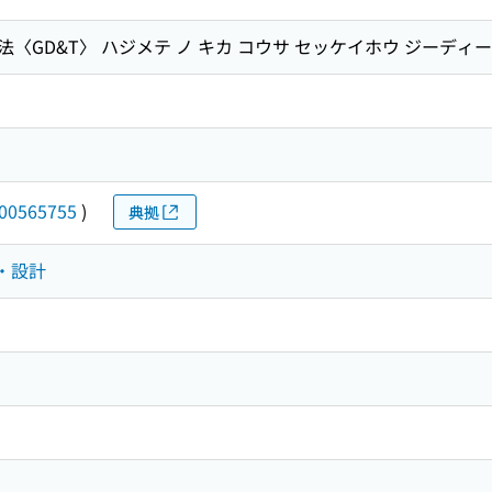
〈GD&T〉 ハジメテ ノ キカ コウサ セッケイホウ ジーディー
00565755
)
典拠
料・設計