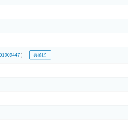
01009447
)
典拠