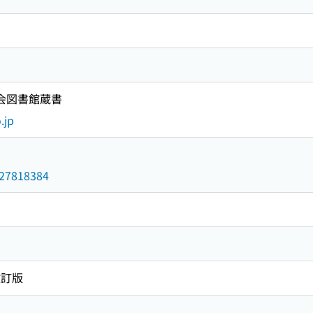
国会図書館蔵書
.jp
/027818384
改訂版