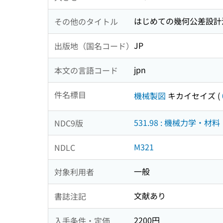
はじめての幾何公差設計法
その他のタイトル
JP
出版地（国名コード）
jpn
本文の言語コード
件名標目
機械製図
キカイセイズ
(
531.98 : 機械力学・材
NDC9版
M321
NDLC
一般
対象利用者
文献あり
書誌注記
2200円
入手条件・定価