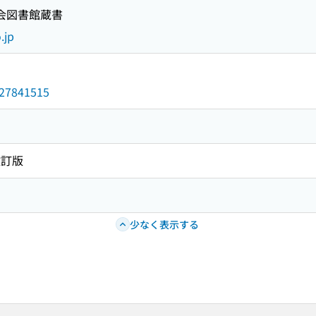
国会図書館蔵書
.jp
/027841515
改訂版
少なく表示する