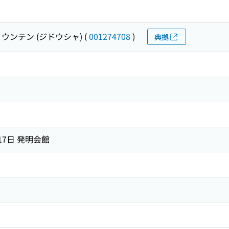
 ウンテン (ジドウシャ)
(
001274708
)
典拠
月17日 発明会館