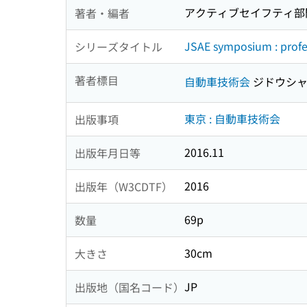
アクティブセイフティ部
著者・編者
JSAE symposium : profes
シリーズタイトル
著者標目
自動車技術会
ジドウシャ
東京 : 自動車技術会
出版事項
2016.11
出版年月日等
2016
出版年（W3CDTF）
69p
数量
30cm
大きさ
JP
出版地（国名コード）