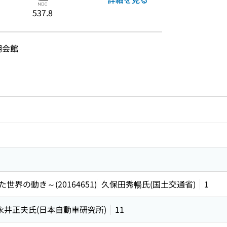
537.8
明会館
のリンク
ードで目次内を検索
の動き～(20164651)
久保田秀暢氏(国土交通省)
1
永井正夫氏(日本自動車研究所)
11