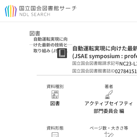
本文へ移動
図書
自動運転実現に向
けた最新の技術と
自動運転実現に向けた最
取り組み (JSAE
(JSAE symposium : profe
symposium :
professional
NC23-L
国立国会図書館請求記号
course ; no. 3-
02784151
国立国会図書館書誌ID
16)
資料種別
著者
図書
アクティブセイフティ
部門委員会 編
資料形態
ページ数・大きさ等