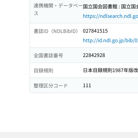
連携機関・データベー
国立国会図書館 : 国立
ス
https://ndlsearch.ndl.go
027841515
書誌ID（NDLBibID）
http://id.ndl.go.jp/bib
22842928
全国書誌番号
日本目録規則1987年版
目録規則
111
整理区分コード