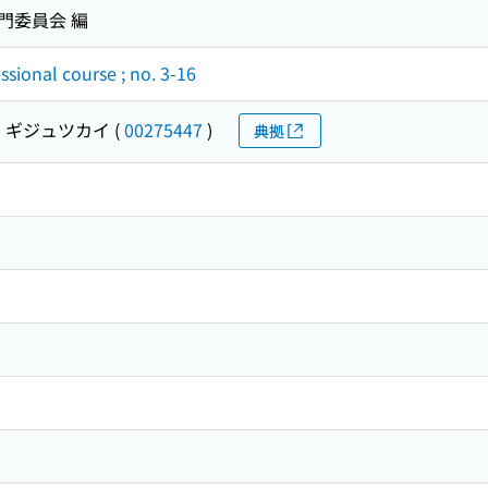
門委員会 編
sional course ; no. 3-16
 ギジュツカイ
(
00275447
)
典拠