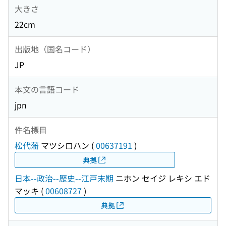
大きさ
22cm
出版地（国名コード）
JP
本文の言語コード
jpn
件名標目
松代藩
マツシロハン
(
00637191
)
典拠
日本--政治--歴史--江戸末期
ニホン セイジ レキシ エド
マッキ
(
00608727
)
典拠