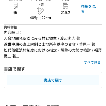
さ等
詳細を見
る
紙
215.2
405p ; 22cm
資料詳細
内容細目：
入会地開発訴訟にみる村と領主 / 渡辺尚志 著
近世中期の直上納制と土地所有秩序の変容 / 菅原一 著
松代藩難渋村制度における指定・解除の実態の検討 / 福澤
徹三 著...
すべて見る
書店で探す
書店で探す