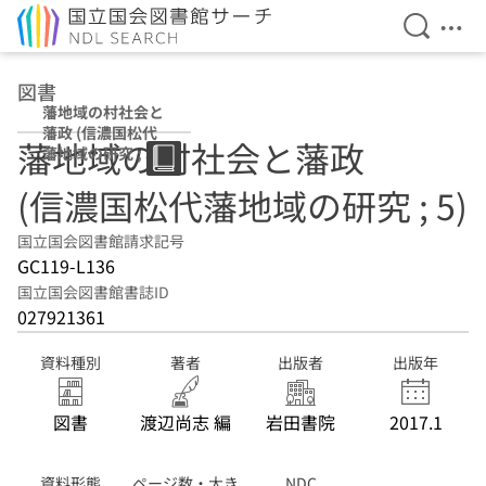
検索を開
メニ
本文へ移動
図書
藩地域の村社会と
藩政 (信濃国松代
藩地域の村社会と藩政
藩地域の研究 ; 5)
(信濃国松代藩地域の研究 ; 5)
国立国会図書館請求記号
GC119-L136
国立国会図書館書誌ID
027921361
資料種別
著者
出版者
出版年
図書
渡辺尚志 編
岩田書院
2017.1
資料形態
ページ数・大き
NDC