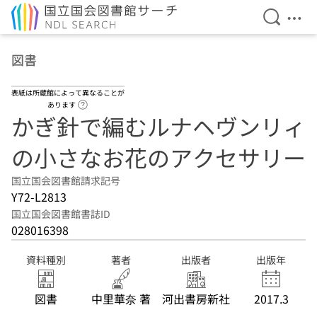
検索を開
メニ
本文へ移動
図書
表紙は所蔵館によって異なることが
ヘルプページへのリンク
あります
かぎ針で編むルナヘヴンリィ
の小さなお花のアクセサリー
国立国会図書館請求記号
Y72-L2813
国立国会図書館書誌ID
028016398
資料種別
著者
出版者
出版年
図書
中里華奈 著
河出書房新社
2017.3