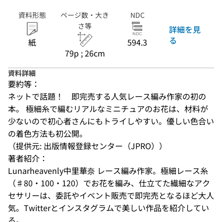
資料形態
ページ数・大き
NDC
さ等
詳細を見
る
紙
594.3
79p ; 26cm
資料詳細
要約等：
ネットで話題！　即完売する人気レース編み作家の初の
本。 極細糸で編むリアルなミニチュアのお花は、材料が
少ないので初心者さんにもトライしやすい。優しい色合い
の着色方法も初公開。
（提供元: 出版情報登録センター（JPRO））
著者紹介：
Lunarheavenly中里華奈 レース編み作家。極細レース糸
（♯80・100・120）でお花を編み、仕立てた繊細なアク
セサリーは、委託やイベント販売で即完売となるほど大人
気。Twitterとインスタグラムで美しい作品を紹介してい
る。