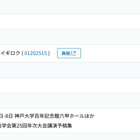
カイギロク
(
01202515
)
典拠
月7日-8日 神戸大学百年記念館六甲ホールほか
装学会第25回年次大会講演予稿集