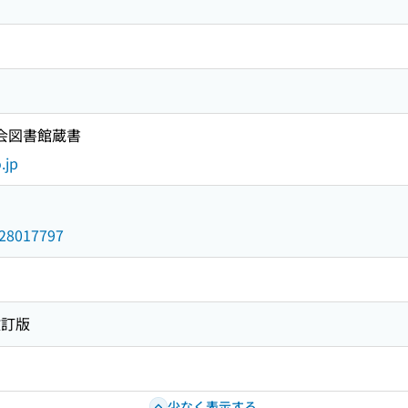
国会図書館蔵書
.jp
/028017797
改訂版
少なく表示する