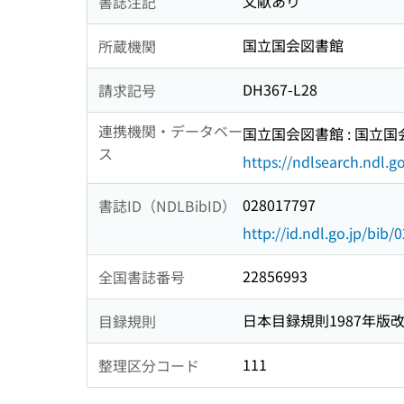
文献あり
書誌注記
国立国会図書館
所蔵機関
DH367-L28
請求記号
連携機関・データベー
国立国会図書館 : 国立
ス
https://ndlsearch.ndl.go
028017797
書誌ID（NDLBibID）
http://id.ndl.go.jp/bib
22856993
全国書誌番号
日本目録規則1987年版
目録規則
111
整理区分コード