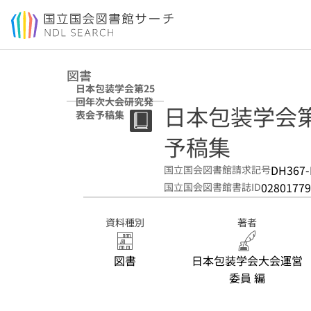
本文へ移動
図書
日本包装学会第25
回年次大会研究発
日本包装学会
表会予稿集
予稿集
DH367-
国立国会図書館請求記号
02801779
国立国会図書館書誌ID
資料種別
著者
図書
日本包装学会大会運営
委員 編