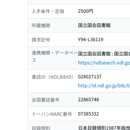
2500円
入手条件・定価
国立国会図書館
所蔵機関
Y94-L36119
請求記号
連携機関・データベー
国立国会図書館 : 国立
ス
https://ndlsearch.ndl.go
028027137
書誌ID（NDLBibID）
http://id.ndl.go.jp/bib
22865748
全国書誌番号
07385332
トーハンMARC番号
日本目録規則1987年版
目録規則