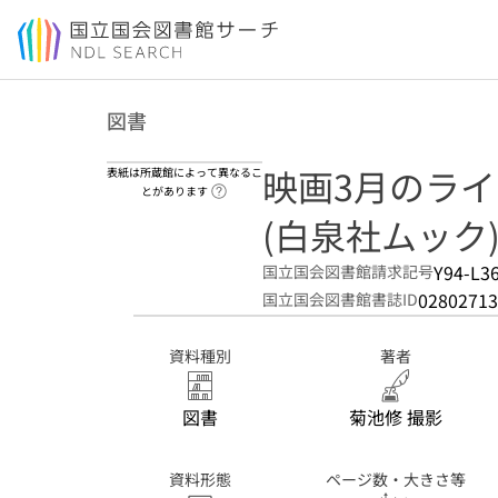
本文へ移動
図書
映画3月のラ
表紙は所蔵館によって異なるこ
ヘルプページへのリンク
とがあります
(白泉社ムック
Y94-L3
国立国会図書館請求記号
02802713
国立国会図書館書誌ID
資料種別
著者
図書
菊池修 撮影
資料形態
ページ数・大きさ等