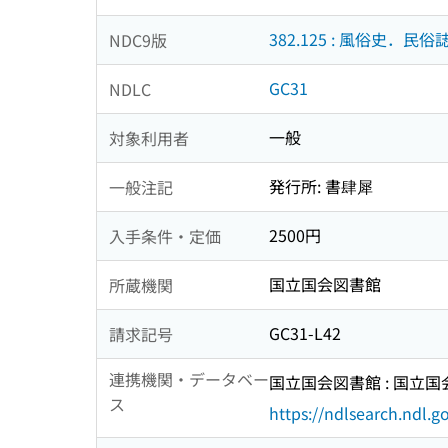
382.125 : 風俗史．民
NDC9版
GC31
NDLC
一般
対象利用者
発行所: 書肆犀
一般注記
2500円
入手条件・定価
国立国会図書館
所蔵機関
GC31-L42
請求記号
連携機関・データベー
国立国会図書館 : 国立
ス
https://ndlsearch.ndl.go