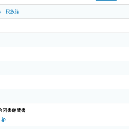
俗誌．民族誌
国会図書館蔵書
.jp