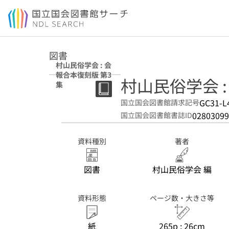
本文へ移動
図書
村山民俗学会 : 会
報合本復刻版 第3
村山民俗学会 :
集
GC31-L
国立国会図書館請求記号
02803099
国立国会図書館書誌ID
資料種別
著者
図書
村山民俗学会 編
資料形態
ページ数・大きさ等
紙
265p ; 26cm