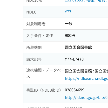
Y77
NDLC
一般
対象利用者
900円
入手条件・定価
国立国会図書館
所蔵機関
Y77-L7478
請求記号
連携機関・データベー
国立国会図書館 : 国立
ス
https://ndlsearch.ndl.go
028064699
書誌ID（NDLBibID）
http://id.ndl.go.jp/bib