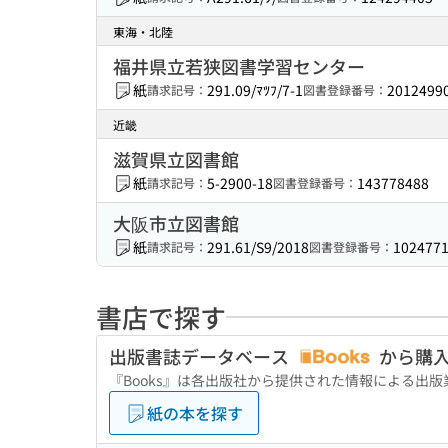
東海・北陸
福井県立若狭図書学習センター
紙
291.09/ﾏﾂﾌ/7-1
2012499
請求記号：
図書登録番号：
近畿
滋賀県立図書館
紙
5-2900-18
143778488
請求記号：
図書登録番号：
大阪市立図書館
紙
291.61/S9/2018
102477
請求記号：
図書登録番号：
書店で探す
出版書誌データベース
から購
『Books』は各出版社から提供された情報による出
紙の本を探す