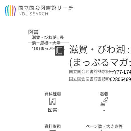
本文へ移動
図書
滋賀・びわ湖 : 長
浜・彦根・大津
滋賀・びわ湖 :
'18 (まっぷるマガ
ジン. 関西 ; 01)
(まっぷるマガジン
Y77-L7
国立国会図書館請求記号
02806469
国立国会図書館書誌ID
資料種別
著者
図書
-
資料形態
ページ数・大きさ等