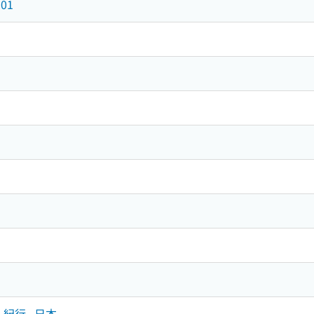
01
誌．紀行--日本