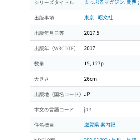
まっぷるマガジン. 関西 ; 
シリーズタイトル
東京 : 昭文社
出版事項
2017.5
出版年月日等
2017
出版年（W3CDTF）
15, 127p
数量
26cm
大きさ
JP
出版地（国名コード）
jpn
本文の言語コード
滋賀県 案内記
件名標目
291.61093 : 地理．地
NDC10版