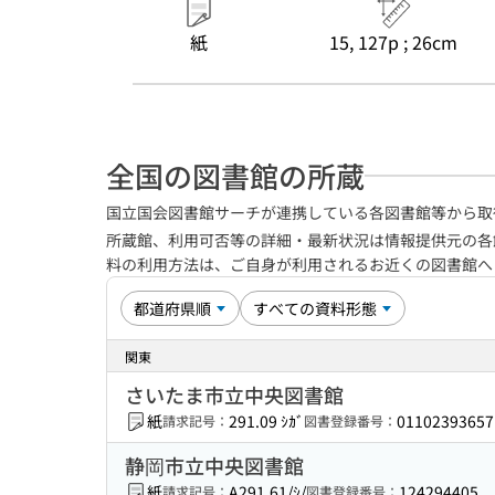
紙
15, 127p ; 26cm
全国の図書館の所蔵
国立国会図書館サーチが連携している各図書館等から取
所蔵館、利用可否等の詳細・最新状況は情報提供元の各
料の利用方法は、ご自身が利用されるお近くの図書館
関東
さいたま市立中央図書館
紙
291.09 ｼｶﾞ
01102393657
請求記号：
図書登録番号：
静岡市立中央図書館
紙
A291.61/ｼ/
124294405
請求記号：
図書登録番号：