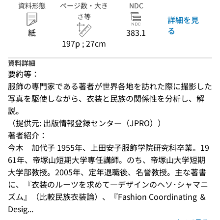
資料形態
ページ数・大き
NDC
さ等
詳細を見
る
紙
383.1
197p ; 27cm
資料詳細
要約等：
服飾の専門家である著者が世界各地を訪れた際に撮影した
写真を駆使しながら、衣装と民族の関係性を分析し、解
説。
（提供元: 出版情報登録センター（JPRO））
著者紹介：
今木　加代子 1955年、上田安子服飾学院研究科卒業。19
61年、帝塚山短期大学専任講師。のち、帝塚山大学短期
大学部教授。2005年、定年退職後、名誉教授。主な著書
に、『衣装のルーツを求めて―デザインのヘソ･シャマニ
ズム』（比較民族衣装論）、『Fashion Coordinating ＆ 
Desig...