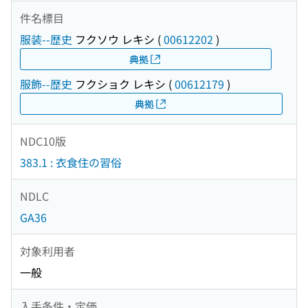
件名標目
服装--歴史
フクソウ レキシ
(
00612202
)
典拠
服飾--歴史
フクショク レキシ
(
00612179
)
典拠
NDC10版
383.1 : 衣食住の習俗
NDLC
GA36
対象利用者
一般
入手条件・定価