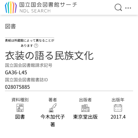
検索を開
メニ
本文へ移動
図書
表紙は所蔵館によって異なることが
ヘルプページへのリンク
あります
衣装の語る民族文化
国立国会図書館請求記号
GA36-L45
国立国会図書館書誌ID
028075885
資料種別
著者
出版者
出版年
図書
今木加代子
東京堂出版
2017.4
著