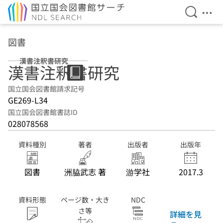
検索を開
メニ
本文へ移動
図書
漢書注釈書研究
漢書注釈書研究
国立国会図書館請求記号
GE269-L34
国立国会図書館書誌ID
028078568
資料種別
著者
出版者
出版年
図書
洲脇武志 著
游学社
2017.3
資料形態
ページ数・大き
NDC
さ等
詳細を見