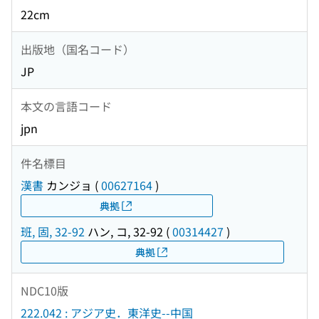
22cm
出版地（国名コード）
JP
本文の言語コード
jpn
件名標目
漢書
カンジョ
(
00627164
)
典拠
班, 固, 32-92
ハン, コ, 32-92
(
00314427
)
典拠
NDC10版
222.042 : アジア史．東洋史--中国