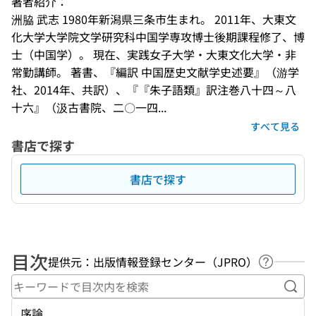
著者紹介：
洲脇 武志 1980年新潟県三条市生まれ。 2011年、大東文
化大学大学院文学研究科中国学専攻博士後期課程修了、博
士（中国学）。 現在、実践女子大学・大東文化大学・非
常勤講師。 著書、『編訳 中国歴史文献学史述要』（游学
社、2014年、共訳）、『『朱子語類』訳注巻八十四～八
十六』（汲古書院、二〇一四...
すべて見る
書店で探す
書店で探す
目次
提供元：出版情報登録センター（JPRO）
ヘルプペ
キー
序論