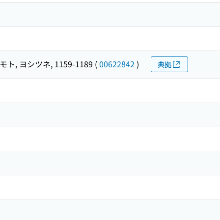
ト, ヨシツネ, 1159-1189
(
00622842
)
典拠