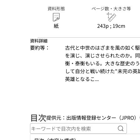
資料形態
ページ数・大きさ等
紙
243p ; 19cm
資料詳細
要約等：
古代と中世のはざまを風の如く駆
を演じ、演じさせられたのか。同
衡・泰衡もいる。大きな歴史のう
して自分と戦い続けた"未完の英
英雄となるこ...
目次
提供元：出版情報登録センター（JPRO）
キーワ