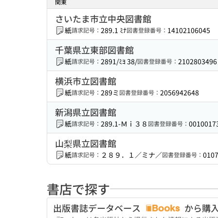
関東
さいたま市立中央図書館
紙
289.1 ﾐﾅ
14102106045
請求記号：
図書登録番号：
千葉県立東部図書館
紙
2891/ﾐﾖ 38/
2102803496
請求記号：
図書登録番号：
横浜市立図書館
紙
289ミ
2056942648
請求記号：
図書登録番号：
新潟県立図書館
紙
289.1-Ｍｉ３８
0010017
請求記号：
図書登録番号：
山梨県立図書館
紙
２８９．１／ミナ／
010
請求記号：
図書登録番号：
書店で探す
出版書誌データベース
から購