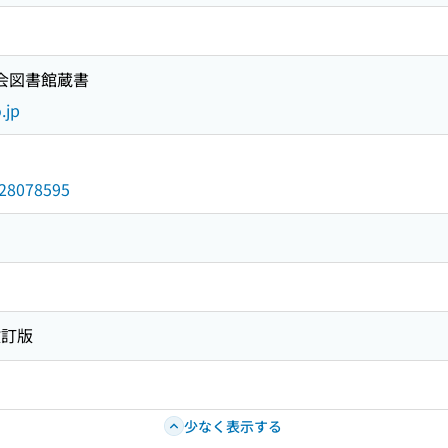
国会図書館蔵書
.jp
/028078595
改訂版
少なく表示する