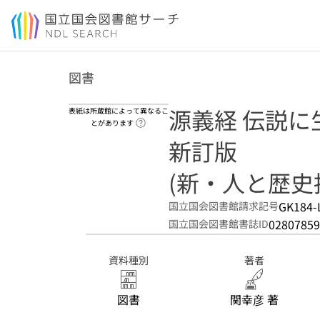
本文へ移動
図書
源義経 伝説に
表紙は所蔵館によって異なるこ
ヘルプページへのリンク
とがあります
新訂版
(新・人と歴史拡大
GK184-
国立国会図書館請求記号
02807859
国立国会図書館書誌ID
資料種別
著者
図書
関幸彦 著