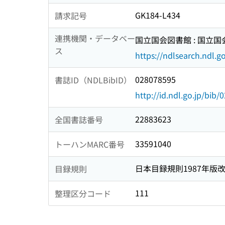
GK184-L434
請求記号
連携機関・データベー
国立国会図書館 : 国立
ス
https://ndlsearch.ndl.go
028078595
書誌ID（NDLBibID）
http://id.ndl.go.jp/bib
22883623
全国書誌番号
33591040
トーハンMARC番号
日本目録規則1987年版
目録規則
111
整理区分コード