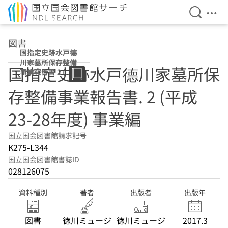
検索を開
メニ
本文へ移動
図書
国指定史跡水戸德
川家墓所保存整備
国指定史跡水戸德川家墓所保
事業報告書 2 (平
成23-28年度) 事
存整備事業報告書. 2 (平成
業編
23-28年度) 事業編
国立国会図書館請求記号
K275-L344
国立国会図書館書誌ID
028126075
資料種別
著者
出版者
出版年
図書
徳川ミュージ
徳川ミュージ
2017.3