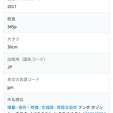
2017
数量
345p
大きさ
30cm
出版地（国名コード）
JP
本文の言語コード
jpn
件名標目
墳墓--保存・修復--茨城県--常陸太田市
フンボ ホゾン