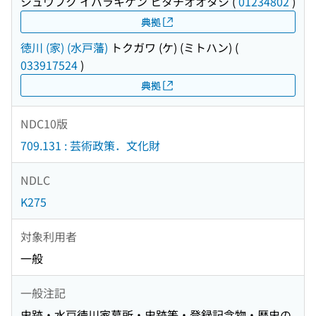
シュウフク イバラキケン ヒタチオオタシ
(
01234802
)
典拠
徳川 (家) (水戸藩)
トクガワ (ケ) (ミトハン)
(
033917524
)
典拠
NDC10版
709.131 : 芸術政策．文化財
NDLC
K275
対象利用者
一般
一般注記
史跡・水戸徳川家墓所・史跡等・登録記念物・歴史の