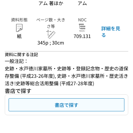
アム 著ほか
アム
資料形態
ページ数・大き
NDC
さ等
詳細を見
る
紙
709.131
345p ; 30cm
資料に関する注記
一般注記：
史跡・水戸徳川家墓所・史跡等・登録記念物・歴史の道保
存整備 (平成23-26年度), 史跡・水戸徳川家墓所・歴史活き
活き!史跡等総合活用整備 (平成27-28年度)
書店で探す
書店で探す