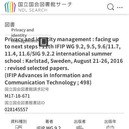
検索を開
メニ
本文へ移動
図書
Privacy and
identity
Privacy and identity management : facing up
management :
to next steps : 11th IFIP WG 9.2, 9.5, 9.6/11.7,
facing up to next
steps : 11th IFIP
11.4, 11.6/SIG 9.2.2 international summer
WG 9.2, 9.5,
school : Karlstad, Sweden, August 21-26, 2016
9.6/11.7, 11.4,
: revised selected papers.
11.6/SIG 9.2.2
international
(IFIP Advances in Information and
summer school :
Communication Technology ; 498)
Karlstad,
国立国会図書館請求記号
Sweden, August
M17-18-671
21-26, 2016 :
revised selected
国立国会図書館書誌ID
papers. (IFIP
028145557
Advances in
Information and
資料種別
著者
出版者
出版年
Communication
IFIP WG 9.2,
Technology ;