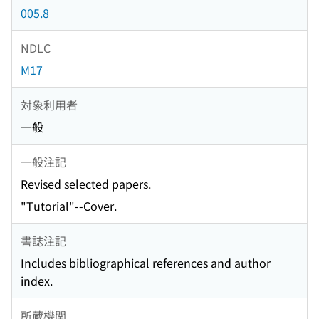
005.8
NDLC
M17
対象利用者
一般
一般注記
Revised selected papers.
"Tutorial"--Cover.
書誌注記
Includes bibliographical references and author
index.
所蔵機関