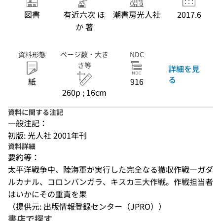
図書
有近六次 ほ
潮書房光人社
2017.6
か 著
資料形態
ページ数・大き
NDC
さ等
詳細を見
る
紙
916
260p ; 16cm
資料に関する注記
一般注記：
初版: 光人社 2001年刊
資料詳細
要約等：
太平洋戦争中、陸海軍が実行した完全なる撤収作戦―ガダ
ルカナル、コロンバンガラ、キスカ三大作戦。作戦担当者
はいかにその重責を果
（提供元: 出版情報登録センター（JPRO））
書店で探す