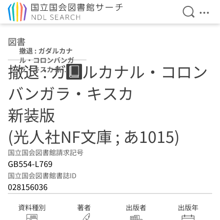
検索を開
メニ
本文へ移動
図書
撤退 : ガダルカナ
ル・コロンバンガ
撤退 : ガダルカナル・コロン
ラ・キスカ 新装
版 (光人社NF文庫
バンガラ・キスカ
; あ1015)
新装版
(光人社NF文庫 ; あ1015)
国立国会図書館請求記号
GB554-L769
国立国会図書館書誌ID
028156036
資料種別
著者
出版者
出版年