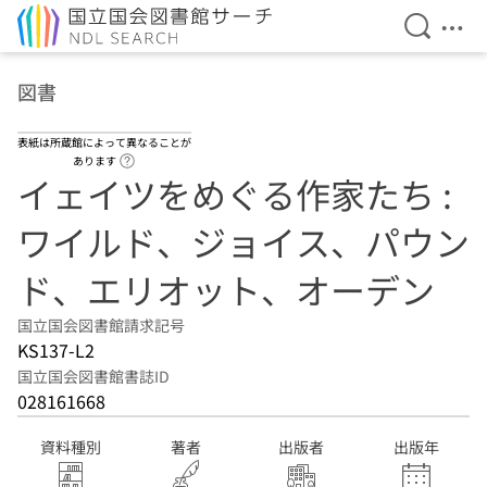
検索を開
メニ
本文へ移動
図書
表紙は所蔵館によって異なることが
ヘルプページへのリンク
あります
イェイツをめぐる作家たち :
ワイルド、ジョイス、パウン
ド、エリオット、オーデン
国立国会図書館請求記号
KS137-L2
国立国会図書館書誌ID
028161668
資料種別
著者
出版者
出版年