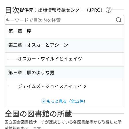
目次
提供元：出版情報登録センター（JPRO）
ヘルプペ
キー
第一章 序
第二章 オスカーとアシーン
——オスカー・ワイルドとイェイツ
第三章 鷹のような男
——ジェイムズ・ジョイスとイェイツ
もっと見る（全13件）
全国の図書館の所蔵
国立国会図書館サーチが連携している各図書館等から取得した所
蔵情報を表示します。