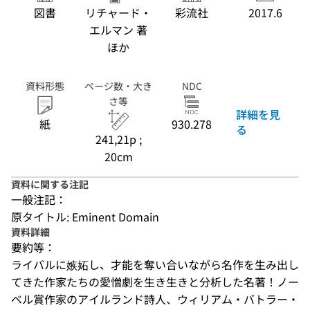
図書
リチャード・
彩流社
2017.6
エルマン 著
ほか
資料形態
ページ数・大き
NDC
さ等
詳細を見
紙
930.278
る
241,21p ;
20cm
資料に関する注記
一般注記：
原タイトル: Eminent Domain
資料詳細
要約等：
ライバルに嫉妬し、才能を奪い合いながら名作を生み出し
てきた作家たちの愛憎劇を生き生きと分析した名著！ノー
ベル賞作家のアイルランド詩人、ウィリアム・バトラー・