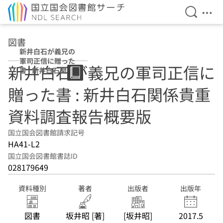
検索を開
メニ
本文へ移動
図書
新井白石が義兄の
軍司正信に贈った
新井白石が義兄の軍司正信に
書 : 新井白石関係
貴重資料調査報告
贈った書 : 新井白石関係貴重
概要版
資料調査報告概要版
国立国会図書館請求記号
HA41-L2
国立国会図書館書誌ID
028179649
資料種別
著者
出版者
出版年
図書
坂井昭 [著]
[坂井昭]
2017.5