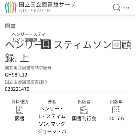
検索を開
メニ
本文へ移動
図書
ヘンリー・スティ
ムソン回顧録 上
ヘンリー・スティムソン回顧
録. 上
国立国会図書館請求記号
GH98-L12
国立国会図書館書誌ID
028221479
資料種別
著者
出版者
出版年
ヘンリー・
L・スティム
図書
国書刊行会
2017.6
ソン, マック
ジョージ・バ