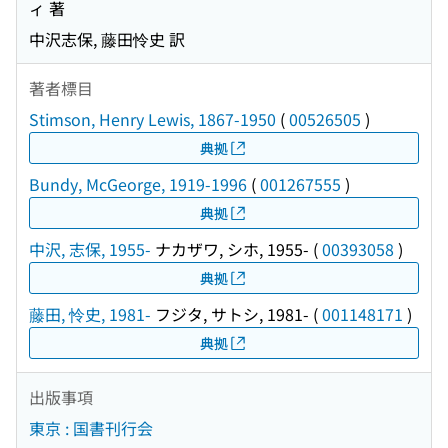
ィ 著
中沢志保, 藤田怜史 訳
著者標目
Stimson, Henry Lewis, 1867-1950
(
00526505
)
典拠
Bundy, McGeorge, 1919-1996
(
001267555
)
典拠
中沢, 志保, 1955-
ナカザワ, シホ, 1955-
(
00393058
)
典拠
藤田, 怜史, 1981-
フジタ, サトシ, 1981-
(
001148171
)
典拠
出版事項
東京 : 国書刊行会