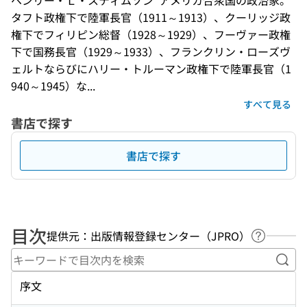
ヘンリー・Ｌ・スティムソン  アメリカ合衆国の政治家。
タフト政権下で陸軍長官（1911～1913）、クーリッジ政
権下でフィリピン総督（1928～1929）、フーヴァー政権
下で国務長官（1929～1933）、フランクリン・ローズヴ
ェルトならびにハリー・トルーマン政権下で陸軍長官（1
940～1945）な...
すべて見る
書店で探す
書店で探す
目次
提供元：出版情報登録センター（JPRO）
ヘルプペ
キー
序文