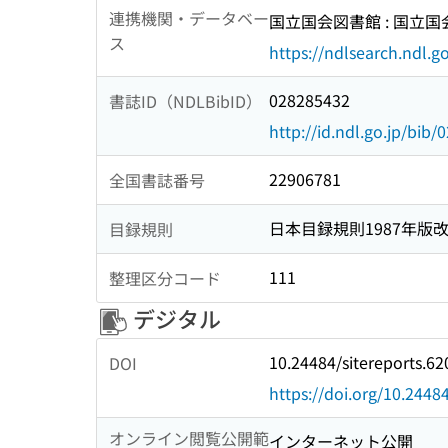
連携機関・データベー
国立国会図書館 : 国立
ス
https://ndlsearch.ndl.go
028285432
書誌ID（NDLBibID）
http://id.ndl.go.jp/bib
22906781
全国書誌番号
日本目録規則1987年版
目録規則
111
整理区分コード
デジタル
10.24484/sitereports.62
DOI
https://doi.org/10.2448
オンライン閲覧公開範
インターネット公開