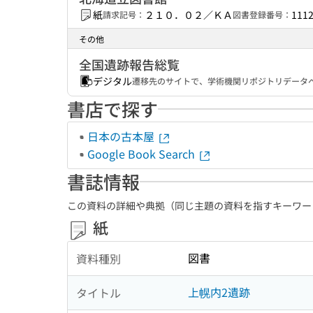
紙
２１０．０２／ＫＡ
111
請求記号：
図書登録番号：
その他
全国遺跡報告総覧
デジタル
遷移先のサイトで、学術機関リポジトリデータベ
書店で探す
日本の古本屋
Google Book Search
書誌情報
この資料の詳細や典拠（同じ主題の資料を指すキーワー
紙
図書
資料種別
上幌内2遺跡
タイトル