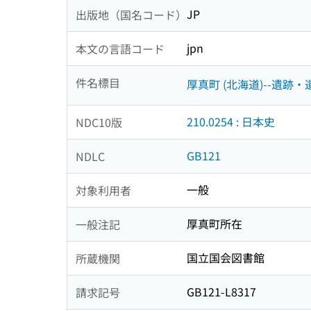
JP
出版地（国名コード）
jpn
本文の言語コード
件名標目
厚真町 (北海道)--遺跡・
210.0254 : 日本史
NDC10版
GB121
NDLC
一般
対象利用者
厚真町所在
一般注記
国立国会図書館
所蔵機関
GB121-L8317
請求記号