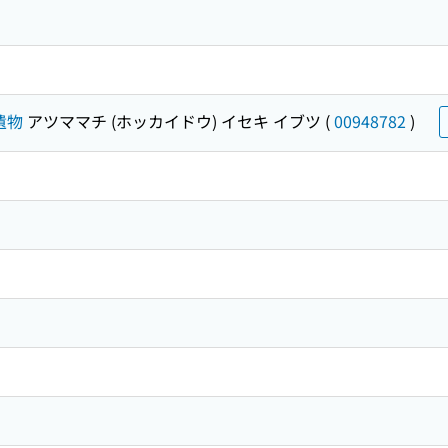
遺物
アツママチ (ホッカイドウ) イセキ イブツ
(
00948782
)