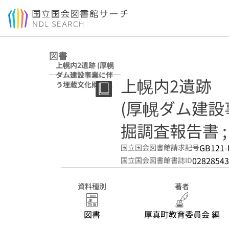
本文へ移動
図書
上幌内2遺跡 (厚幌
ダム建設事業に伴
上幌内2遺跡
う埋蔵文化財発掘
調査報告書 ; 15)
(厚幌ダム建
掘調査報告書 ; 
GB121-
国立国会図書館請求記号
02828543
国立国会図書館書誌ID
資料種別
著者
図書
厚真町教育委員会 編