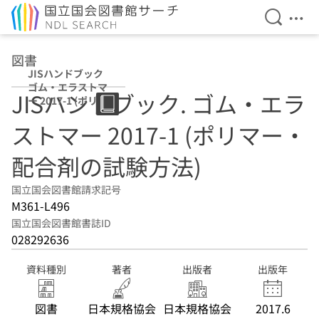
検索を開
メニ
本文へ移動
図書
JISハンドブック
ゴム・エラストマ
JISハンドブック. ゴム・エラ
ー 2017-1 (ポリマ
ー・配合剤の試験
ストマー 2017-1 (ポリマー・
方法)
配合剤の試験方法)
国立国会図書館請求記号
M361-L496
国立国会図書館書誌ID
028292636
資料種別
著者
出版者
出版年
図書
日本規格協会
日本規格協会
2017.6