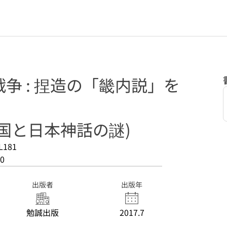
争 : 捏造の「畿内説」を
国と日本神話の謎)
L181
0
出版者
出版年
勉誠出版
2017.7