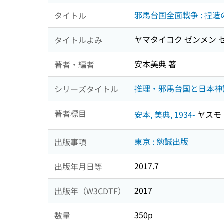
邪馬台国全面戦争 : 捏
タイトル
ヤマタイコク ゼンメン セ
タイトルよみ
安本美典 著
著者・編者
推理・邪馬台国と日本神
シリーズタイトル
著者標目
安本, 美典, 1934-
ヤスモト,
東京 : 勉誠出版
出版事項
2017.7
出版年月日等
2017
出版年（W3CDTF）
350p
数量