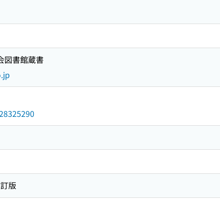
国会図書館蔵書
.jp
/028325290
改訂版