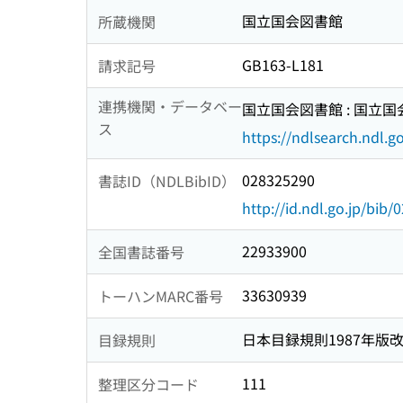
国立国会図書館
所蔵機関
GB163-L181
請求記号
連携機関・データベー
国立国会図書館 : 国立
ス
https://ndlsearch.ndl.go
028325290
書誌ID（NDLBibID）
http://id.ndl.go.jp/bib
22933900
全国書誌番号
33630939
トーハンMARC番号
日本目録規則1987年版
目録規則
111
整理区分コード