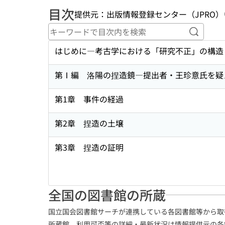
目次
提供元：出版情報登録センター（JPRO）
キーワ
はじめに―考古学における「研究不正」の構造
第Ⅰ編 洛陽の捏造鏡―提出者・王珍意氏を疑
第1章 事件の経過
第2章 捏造の土壌
第3章 捏造の証明
全国の図書館の所蔵
国立国会図書館サーチが連携している各図書館等から取
所蔵館、利用可否等の詳細・最新状況は情報提供元の各