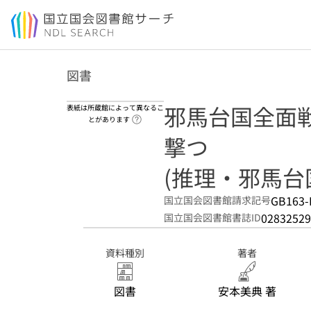
本文へ移動
図書
邪馬台国全面戦
表紙は所蔵館によって異なるこ
ヘルプページへのリンク
とがあります
撃つ
(推理・邪馬台
GB163-
国立国会図書館請求記号
02832529
国立国会図書館書誌ID
資料種別
著者
図書
安本美典 著