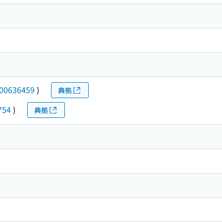
00636459
)
典拠
754
)
典拠