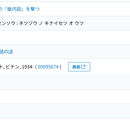
造の「畿内説」を撃つ
ンソウ : ネツゾウ ノ キナイセツ オ ウツ
話の謎
 ビテン, 1934-
(
00095674
)
典拠