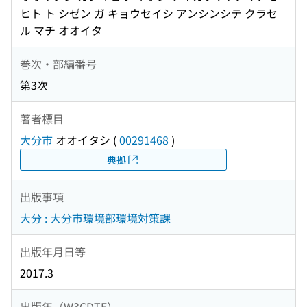
ヒト ト シゼン ガ キョウセイシ アンシンシテ クラセ
ル マチ オオイタ
巻次・部編番号
第3次
著者標目
大分市
オオイタシ
(
00291468
)
典拠
出版事項
大分 : 大分市環境部環境対策課
出版年月日等
2017.3
出版年（W3CDTF）