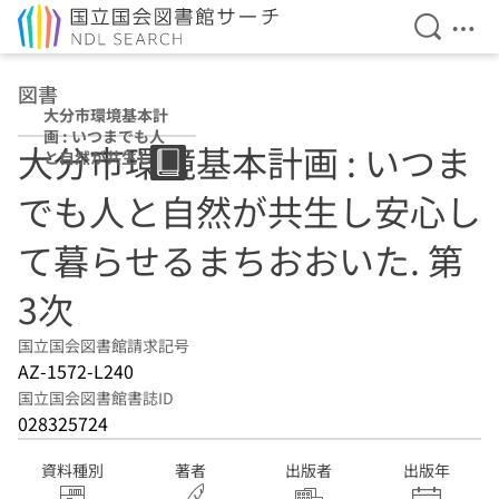
検索を開
メニ
本文へ移動
図書
大分市環境基本計
画 : いつまでも人
大分市環境基本計画 : いつま
と自然が共生し安
心して暮らせるま
でも人と自然が共生し安心し
ちおおいた 第3次
て暮らせるまちおおいた. 第
3次
国立国会図書館請求記号
AZ-1572-L240
国立国会図書館書誌ID
028325724
資料種別
著者
出版者
出版年