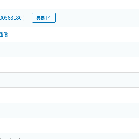
00563180
)
典拠
気通信