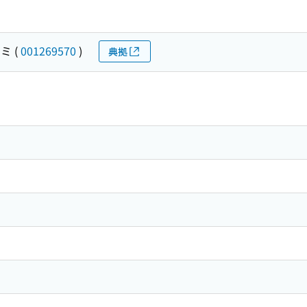
フミ
(
001269570
)
典拠