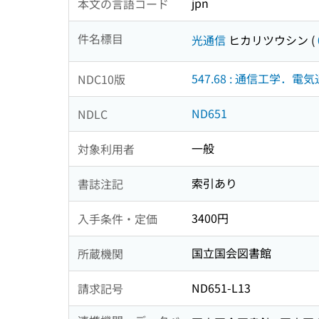
jpn
本文の言語コード
件名標目
光通信
ヒカリツウシン
(
547.68 : 通信工学．電
NDC10版
ND651
NDLC
一般
対象利用者
索引あり
書誌注記
3400円
入手条件・定価
国立国会図書館
所蔵機関
ND651-L13
請求記号