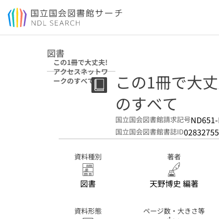
本文へ移動
図書
この1冊で大丈夫!
アクセスネットワ
この1冊で大丈
ークのすべて
のすべて
ND651-
国立国会図書館請求記号
02832755
国立国会図書館書誌ID
資料種別
著者
図書
天野博史 編著
資料形態
ページ数・大きさ等