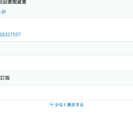
国会図書館蔵書
.jp
/028327557
改訂版
少なく表示する