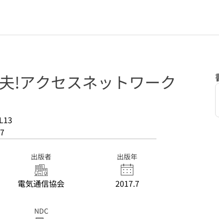
夫!アクセスネットワーク
L13
7
出版者
出版年
電気通信協会
2017.7
NDC