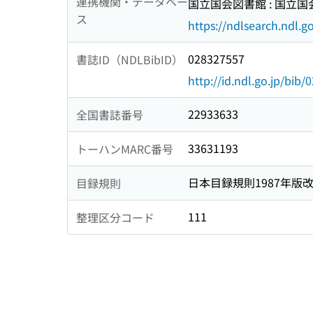
連携機関・データベー
国立国会図書館 : 国立
ス
https://ndlsearch.ndl.go
028327557
書誌ID（NDLBibID）
http://id.ndl.go.jp/bib
22933633
全国書誌番号
33631193
トーハンMARC番号
日本目録規則1987年版
目録規則
111
整理区分コード