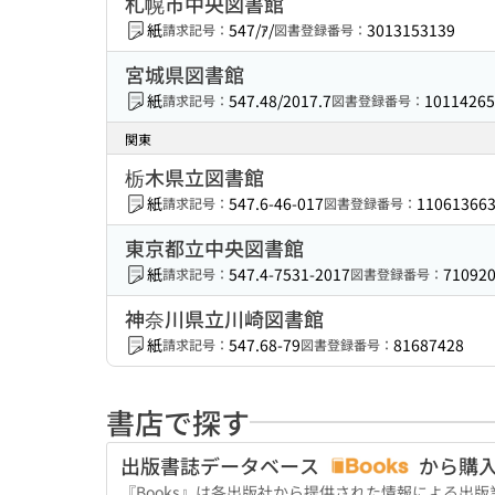
札幌市中央図書館
紙
547/ｱ/
3013153139
請求記号：
図書登録番号：
宮城県図書館
紙
547.48/2017.7
10114265
請求記号：
図書登録番号：
関東
栃木県立図書館
紙
547.6-46-017
11061366
請求記号：
図書登録番号：
東京都立中央図書館
紙
547.4-7531-2017
71092
請求記号：
図書登録番号：
神奈川県立川崎図書館
紙
547.68-79
81687428
請求記号：
図書登録番号：
書店で探す
出版書誌データベース
から購
『Books』は各出版社から提供された情報による出