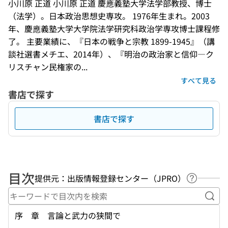
小川原 正道 小川原 正道 慶應義塾大学法学部教授、博士
（法学）。日本政治思想史専攻。 1976年生まれ。2003
年、慶應義塾大学大学院法学研究科政治学専攻博士課程修
了。 主要業績に、『日本の戦争と宗教 1899-1945』（講
談社選書メチエ、2014年）、『明治の政治家と信仰―ク
リスチャン民権家の...
すべて見る
書店で探す
書店で探す
目次
提供元：出版情報登録センター（JPRO）
ヘルプペ
キー
序 章 言論と武力の狭間で