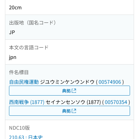
20cm
出版地（国名コード）
JP
本文の言語コード
jpn
件名標目
自由民権運動
ジユウミンケンウンドウ
(
00574906
)
典拠
西南戦争 (1877)
セイナンセンソウ (1877)
(
00570354
)
典拠
NDC10版
210.63 : 日本史