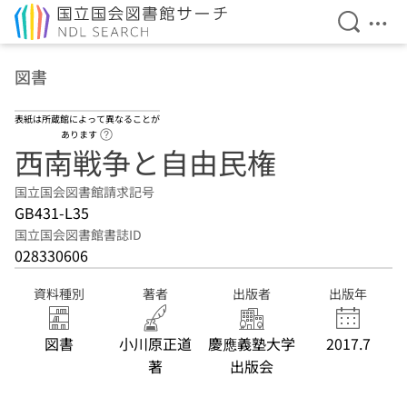
検索を開
メニ
本文へ移動
図書
表紙は所蔵館によって異なることが
ヘルプページへのリンク
あります
西南戦争と自由民権
国立国会図書館請求記号
GB431-L35
国立国会図書館書誌ID
028330606
資料種別
著者
出版者
出版年
図書
小川原正道
慶應義塾大学
2017.7
著
出版会