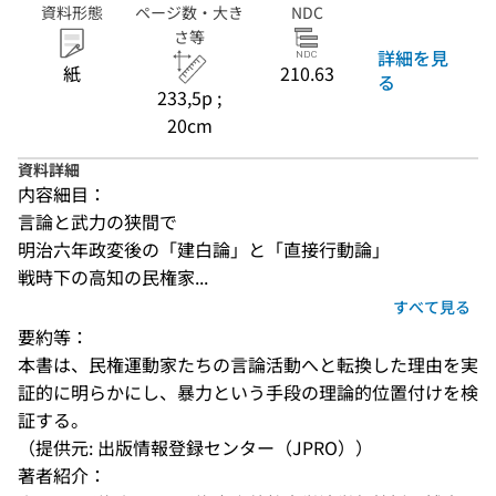
資料形態
ページ数・大き
NDC
さ等
詳細を見
紙
210.63
る
233,5p ;
20cm
資料詳細
内容細目：
言論と武力の狭間で
明治六年政変後の「建白論」と「直接行動論」
戦時下の高知の民権家...
すべて見る
要約等：
本書は、民権運動家たちの言論活動へと転換した理由を実
証的に明らかにし、暴力という手段の理論的位置付けを検
証する。
（提供元: 出版情報登録センター（JPRO））
著者紹介：