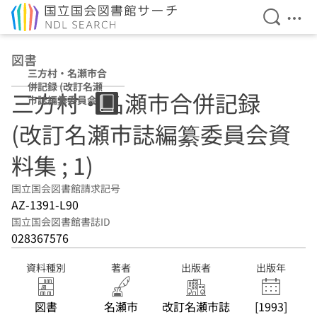
検索を開
メニ
本文へ移動
図書
三方村・名瀬市合
併記録 (改訂名瀬
三方村・名瀬市合併記録
市誌編纂委員会資
料集 ; 1)
(改訂名瀬市誌編纂委員会資
料集 ; 1)
国立国会図書館請求記号
AZ-1391-L90
国立国会図書館書誌ID
028367576
資料種別
著者
出版者
出版年
図書
名瀬市
改訂名瀬市誌
[1993]