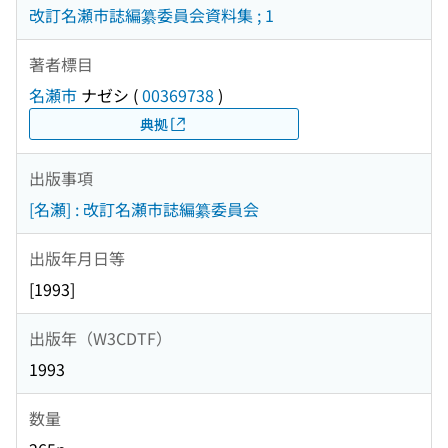
改訂名瀬市誌編纂委員会資料集 ; 1
著者標目
名瀬市
ナゼシ
(
00369738
)
典拠
出版事項
[名瀬] : 改訂名瀬市誌編纂委員会
出版年月日等
[1993]
出版年（W3CDTF）
1993
数量