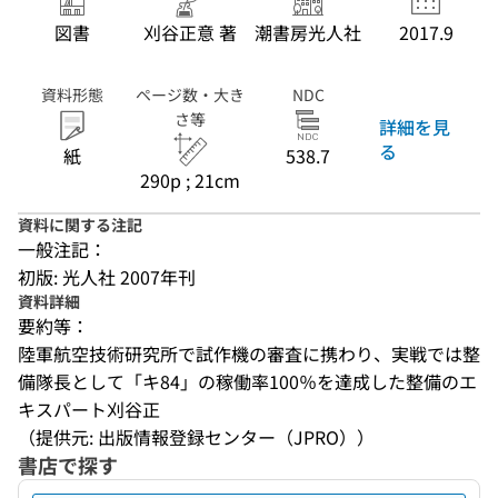
図書
刈谷正意 著
潮書房光人社
2017.9
資料形態
ページ数・大き
NDC
さ等
詳細を見
る
紙
538.7
290p ; 21cm
資料に関する注記
一般注記：
初版: 光人社 2007年刊
資料詳細
要約等：
陸軍航空技術研究所で試作機の審査に携わり、実戦では整
備隊長として「キ84」の稼働率100％を達成した整備のエ
キスパート刈谷正
（提供元: 出版情報登録センター（JPRO））
書店で探す