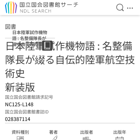
検索を開
メニ
本文へ移動
図書
日本陸軍試作機物
語 : 名整備隊長が
日本陸軍試作機物語 : 名整備
綴る自伝的陸軍航
空技術史 新装版
隊長が綴る自伝的陸軍航空技
術史
新装版
国立国会図書館請求記号
NC125-L148
国立国会図書館書誌ID
028387114
資料種別
著者
出版者
出版年