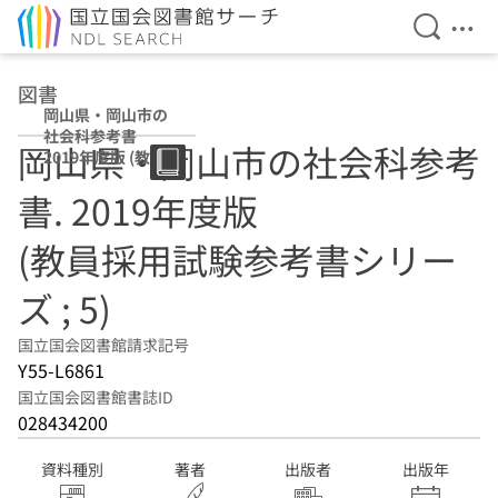
検索を開
メニ
本文へ移動
図書
岡山県・岡山市の
社会科参考書
岡山県・岡山市の社会科参考
2019年度版 (教員
採用試験参考書シ
書. 2019年度版
リーズ ; 5)
(教員採用試験参考書シリー
ズ ; 5)
国立国会図書館請求記号
Y55-L6861
国立国会図書館書誌ID
028434200
資料種別
著者
出版者
出版年