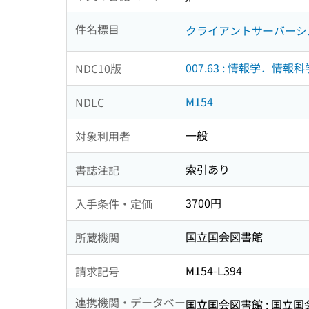
件名標目
クライアントサーバーシ
007.63 : 情報学．情報科
NDC10版
M154
NDLC
一般
対象利用者
索引あり
書誌注記
3700円
入手条件・定価
国立国会図書館
所蔵機関
M154-L394
請求記号
連携機関・データベー
国立国会図書館 : 国立