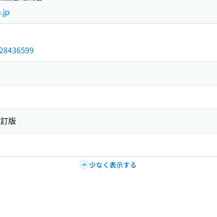
.jp
/028436599
改訂版
少なく表示する