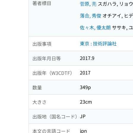
著者標目
菅原, 亮
スガハラ, リョ
落合, 秀俊
オチアイ, ヒ
佐々木, 優太朗
ササキ, 
東京 : 技術評論社
出版事項
2017.9
出版年月日等
2017
出版年（W3CDTF）
349p
数量
23cm
大きさ
JP
出版地（国名コード）
jpn
本文の言語コード