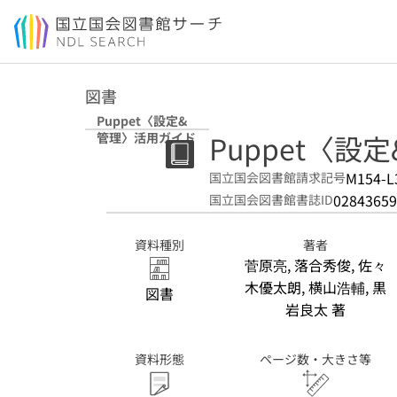
本文へ移動
図書
Puppet〈設定&
Puppet〈
管理〉活用ガイド
M154-L
国立国会図書館請求記号
02843659
国立国会図書館書誌ID
資料種別
著者
菅原亮, 落合秀俊, 佐々
木優太朗, 横山浩輔, 黒
図書
岩良太 著
資料形態
ページ数・大きさ等