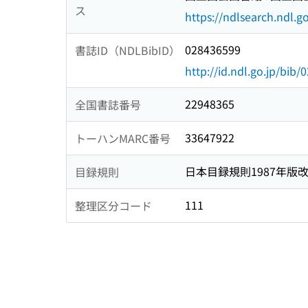
ス
https://ndlsearch.ndl.go
028436599
書誌ID（NDLBibID）
http://id.ndl.go.jp/bib
22948365
全国書誌番号
33647922
トーハンMARC番号
日本目録規則1987年版
目録規則
111
整理区分コード