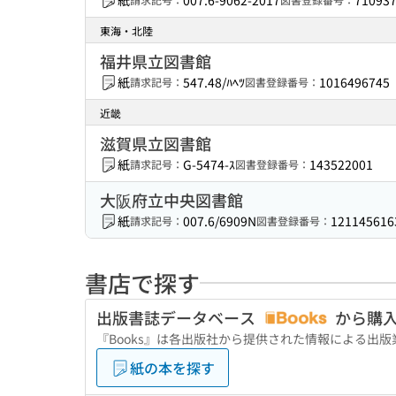
紙
007.6-9062-2017
71093
東海・北陸
福井県立図書館
紙
547.48/ﾊﾍﾂ
1016496745
請求記号：
図書登録番号：
近畿
滋賀県立図書館
紙
G-5474-ｽ
143522001
請求記号：
図書登録番号：
大阪府立中央図書館
紙
007.6/6909N
121145616
請求記号：
図書登録番号：
書店で探す
出版書誌データベース
から購
『Books』は各出版社から提供された情報による出
紙の本を探す