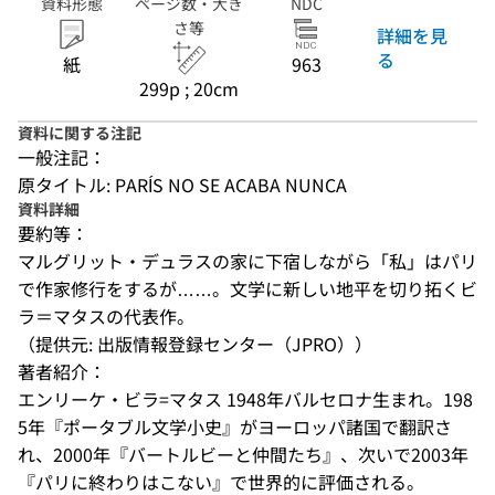
資料形態
ページ数・大き
NDC
さ等
詳細を見
る
紙
963
299p ; 20cm
資料に関する注記
一般注記：
原タイトル: PARÍS NO SE ACABA NUNCA
資料詳細
要約等：
マルグリット・デュラスの家に下宿しながら「私」はパリ
で作家修行をするが……。文学に新しい地平を切り拓くビ
ラ＝マタスの代表作。
（提供元: 出版情報登録センター（JPRO））
著者紹介：
エンリーケ・ビラ=マタス 1948年バルセロナ生まれ。198
5年『ポータブル文学小史』がヨーロッパ諸国で翻訳さ
れ、2000年『バートルビーと仲間たち』、次いで2003年
『パリに終わりはこない』で世界的に評価される。