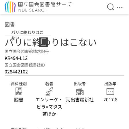
検索を開
メニ
本文へ移動
図書
パリに終わりはこ
ない
パリに終わりはこない
国立国会図書館請求記号
KR494-L12
国立国会図書館書誌ID
028442102
資料種別
著者
出版者
出版年
図書
エンリーケ・
河出書房新社
2017.8
ビラ=マタス
著ほか