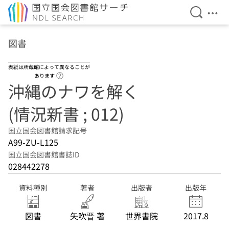
検索を開
メニ
本文へ移動
図書
表紙は所蔵館によって異なることが
ヘルプページへのリンク
あります
沖縄のナワを解く
(情況新書 ; 012)
国立国会図書館請求記号
A99-ZU-L125
国立国会図書館書誌ID
028442278
資料種別
著者
出版者
出版年
図書
矢吹晋 著
世界書院
2017.8