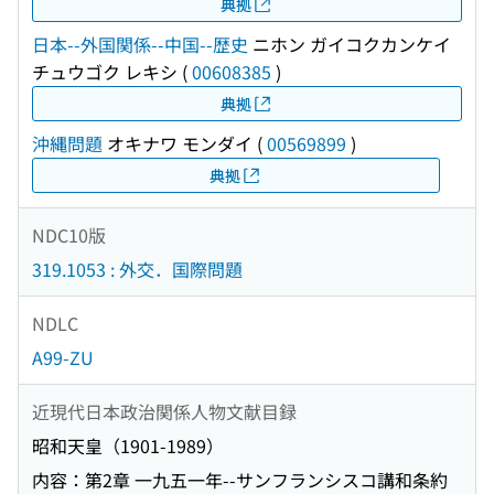
典拠
日本--外国関係--中国--歴史
ニホン ガイコクカンケイ
チュウゴク レキシ
(
00608385
)
典拠
沖縄問題
オキナワ モンダイ
(
00569899
)
典拠
NDC10版
319.1053 : 外交．国際問題
NDLC
A99-ZU
近現代日本政治関係人物文献目録
昭和天皇（1901-1989）
内容：第2章 一九五一年--サンフランシスコ講和条約